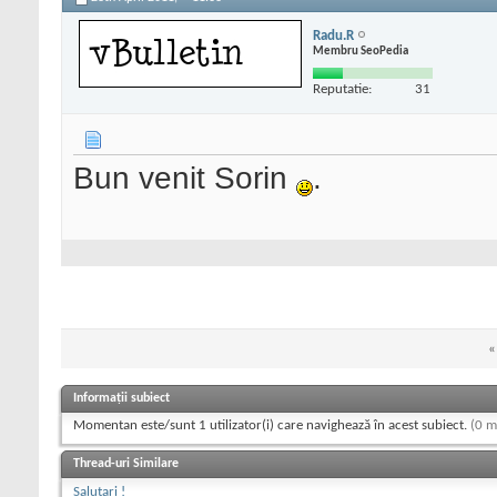
Radu.R
Membru SeoPedia
Reputatie:
31
Bun venit Sorin
.
«
Informații subiect
Momentan este/sunt 1 utilizator(i) care navighează în acest subiect.
(0 m
Thread-uri Similare
Salutari !