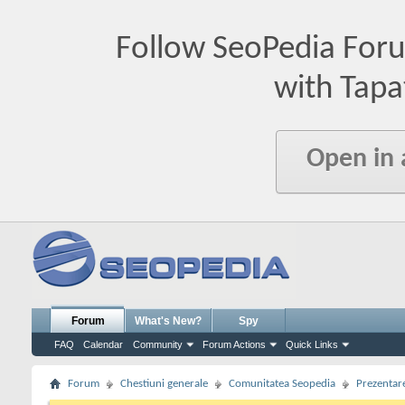
Follow SeoPedia For
with Tapa
Open in
Forum
What's New?
Spy
FAQ
Calendar
Community
Forum Actions
Quick Links
Forum
Chestiuni generale
Comunitatea Seopedia
Prezentare