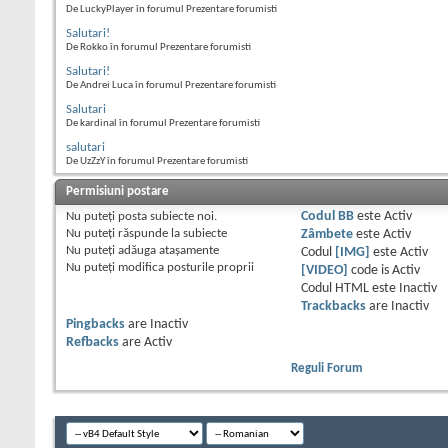
De LuckyPlayer în forumul Prezentare forumisti
Salutari!
De Rokko în forumul Prezentare forumisti
Salutari!
De Andrei Luca în forumul Prezentare forumisti
Salutari
De kardinal în forumul Prezentare forumisti
salutari
De UzZzY în forumul Prezentare forumisti
Permisiuni postare
Nu puteţi
posta subiecte noi.
Codul BB
este
Activ
Nu puteţi
răspunde la subiecte
Zâmbete
este
Activ
Nu puteţi
adăuga ataşamente
Codul
[IMG]
este
Activ
Nu puteţi
modifica posturile proprii
[VIDEO]
code is
Activ
Codul HTML este
Inactiv
Trackbacks
are
Inactiv
Pingbacks
are
Inactiv
Refbacks
are
Activ
Reguli Forum