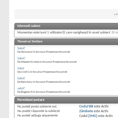
«
H
Informații subiect
Momentan este/sunt 1 utilizator(i) care navighează în acest subiect.
(0 m
Thread-uri Similare
Salut!
De Skinnerul în forumul Prezentare forumisti
Salut!
De MadalinCristea în forumul Prezentare forumisti
Salut
De Cristi G în forumul Prezentare forumisti
Salut!
De Bancheru în forumul Prezentare forumisti
salut!
De Bogdan N în forumul Prezentare forumisti
Permisiuni postare
Nu puteţi
posta subiecte noi.
Codul BB
este
Activ
Nu puteţi
răspunde la subiecte
Zâmbete
este
Activ
Nu puteţi
adăuga ataşamente
Codul
[IMG]
este
Activ