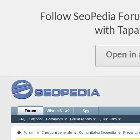
Follow SeoPedia For
with Tapa
Open in
Forum
What's New?
Spy
FAQ
Calendar
Community
Forum Actions
Quick Links
Forum
Chestiuni generale
Comunitatea Seopedia
Prezentare