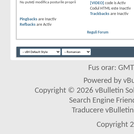
Nu puteţi
modifica posturile proprii
[VIDEO]
code is
Activ
Codul HTML este
Inactiv
Trackbacks
are
Inactiv
Pingbacks
are
Inactiv
Refbacks
are
Activ
Reguli Forum
Fus orar: GM
Powered by vBu
Copyright © 2026 vBulletin Solu
Search Engine Frien
Traducere vBullet
Copyright 