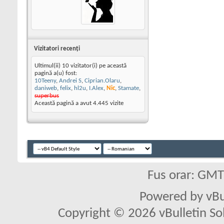
Vizitatori recenţi
Ultimul(ii) 10 vizitator(i) pe această
pagină a(u) fost:
10Teeny
,
Andrei S
,
Ciprian.Olaru
,
daniweb
,
felix
,
hl2u
,
I.Alex
,
Nic
,
Stamate
,
superbus
Această pagină a avut
4.445
vizite
Fus orar: GM
Powered by vBu
Copyright © 2026 vBulletin Solu