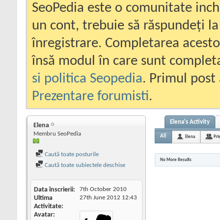
SeoPedia este o comunitate inc
un cont, trebuie să răspundeți la
înregistrare. Completarea acesto
însă modul în care sunt completa
si politica Seopedia
. Primul post 
Prezentare forumisti
.
Elena's Activity
Elena
Membru SeoPedia
All
Elena
Pri
Caută toate posturile
No More Results
Caută toate subiectele deschise
Data înscrierii
7th October 2010
Ultima
27th June 2012
12:43
Activitate
Avatar