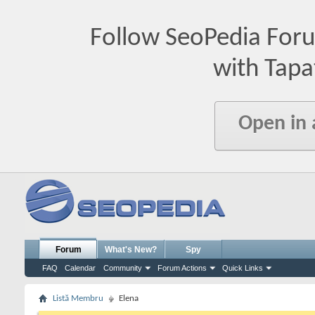
Follow SeoPedia For
with Tapa
Open in
Forum
What's New?
Spy
FAQ
Calendar
Community
Forum Actions
Quick Links
Listă Membru
Elena