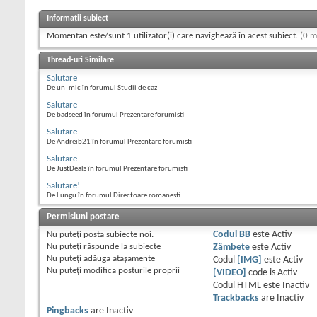
Informații subiect
Momentan este/sunt 1 utilizator(i) care navighează în acest subiect.
(0 m
Thread-uri Similare
Salutare
De un_mic în forumul Studii de caz
Salutare
De badseed în forumul Prezentare forumisti
Salutare
De Andreib21 în forumul Prezentare forumisti
Salutare
De JustDeals în forumul Prezentare forumisti
Salutare!
De Lungu în forumul Directoare romanesti
Permisiuni postare
Nu puteţi
posta subiecte noi.
Codul BB
este
Activ
Nu puteţi
răspunde la subiecte
Zâmbete
este
Activ
Nu puteţi
adăuga ataşamente
Codul
[IMG]
este
Activ
Nu puteţi
modifica posturile proprii
[VIDEO]
code is
Activ
Codul HTML este
Inactiv
Trackbacks
are
Inactiv
Pingbacks
are
Inactiv