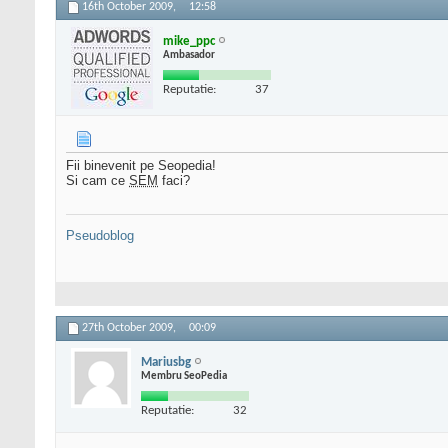
16th October 2009,
12:58
mike_ppc
Ambasador
Reputatie:
37
Fii binevenit pe Seopedia!
Si cam ce
SEM
faci?
Pseudoblog
27th October 2009,
00:09
Mariusbg
Membru SeoPedia
Reputatie:
32