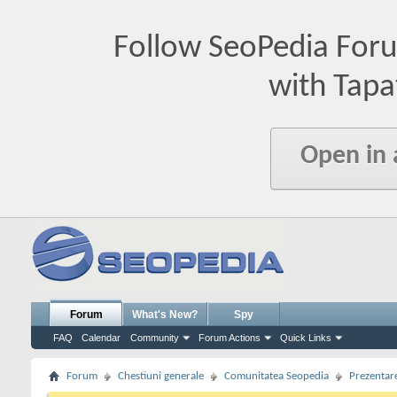
Follow SeoPedia For
with Tapa
Open in
Forum
What's New?
Spy
FAQ
Calendar
Community
Forum Actions
Quick Links
Forum
Chestiuni generale
Comunitatea Seopedia
Prezentare