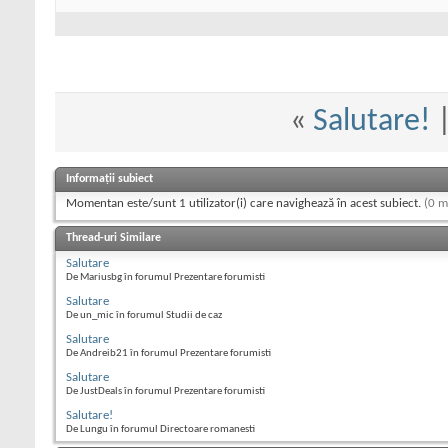
«
Salutare!
Informații subiect
Momentan este/sunt 1 utilizator(i) care navighează în acest subiect.
(0 m
Thread-uri Similare
Salutare
De Mariusbg în forumul Prezentare forumisti
Salutare
De un_mic în forumul Studii de caz
Salutare
De Andreib21 în forumul Prezentare forumisti
Salutare
De JustDeals în forumul Prezentare forumisti
Salutare!
De Lungu în forumul Directoare romanesti