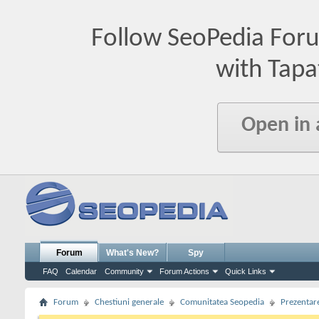
Follow SeoPedia For
with Tapa
Open in
Forum
What's New?
Spy
FAQ
Calendar
Community
Forum Actions
Quick Links
Forum
Chestiuni generale
Comunitatea Seopedia
Prezentare