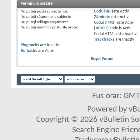
Permisiuni postare
Nu puteţi
posta subiecte noi.
Codul BB
este
Activ
Nu puteţi
răspunde la subiecte
Zâmbete
este
Activ
Nu puteţi
adăuga ataşamente
Codul
[IMG]
este
Activ
Nu puteţi
modifica posturile proprii
[VIDEO]
code is
Activ
Codul HTML este
Inactiv
Trackbacks
are
Inactiv
Pingbacks
are
Inactiv
Refbacks
are
Activ
Reguli Forum
Fus orar: GM
Powered by vBu
Copyright © 2026 vBulletin Solu
Search Engine Frien