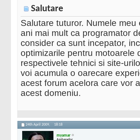
Salutare
Salutare tuturor. Numele meu 
ani mai mult ca programator 
consider ca sunt incepator, in
optimizarile pentru motoarele 
respectivele tehnici si site-uri
voi acumula o oarecare exper
acest forum acelora care vor av
acest domeniu.
24th April 2009,
18:18
myamar
Ambasador