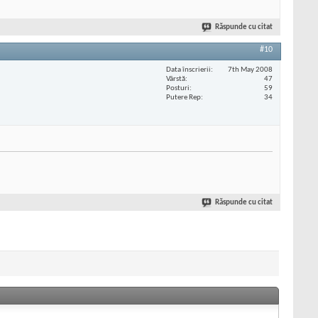
Răspunde cu citat
#10
Data înscrierii
7th May 2008
Vârstă
47
Posturi
59
Putere Rep
34
Răspunde cu citat