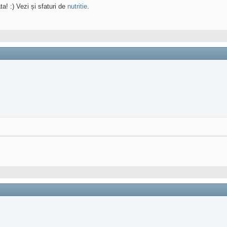
ta! :) Vezi și sfaturi de
nutritie
.