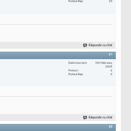
Putere Rep
33
Răspunde cu citat
#7
Data înscrierii
5th February
2009
Posturi
6
Putere Rep
0
Răspunde cu citat
#8