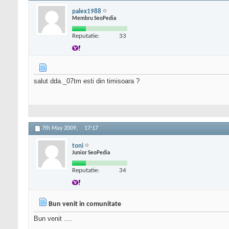
palex1988
Membru SeoPedia
Reputatie:
33
salut dda._07tm esti din timisoara ?
7th May 2009,
17:17
toni
Junior SeoPedia
Reputatie:
34
Bun venit in comunitate
Bun venit ....