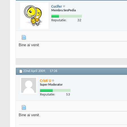
Cucifer
Membru SeoPedia
Reputatie:
32
Bine ai venit
22nd April 2009,
17:26
Cristi U
Super Moderator
Reputatie:
53
Bine ai venit.