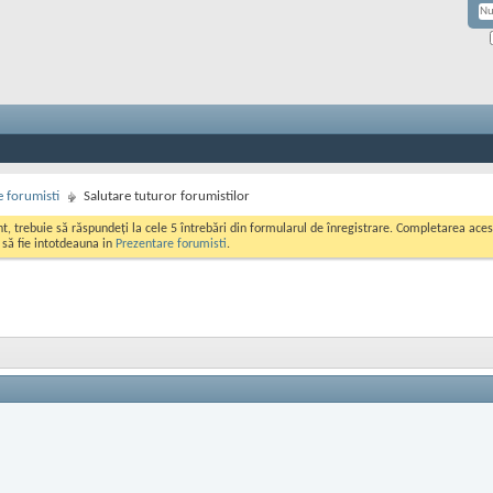
 forumisti
Salutare tuturor forumistilor
ont, trebuie să răspundeți la cele 5 întrebări din formularul de înregistrare. Completarea a
i să fie intotdeauna in
Prezentare forumisti
.