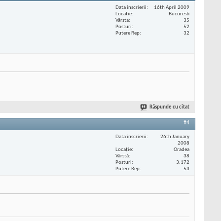
Data înscrierii
16th April 2009
Locaţie
Bucuresti
Vârstă
35
Posturi
52
Putere Rep
32
Răspunde cu citat
#4
Data înscrierii
26th January
2008
Locaţie
Oradea
Vârstă
38
Posturi
3.172
Putere Rep
53