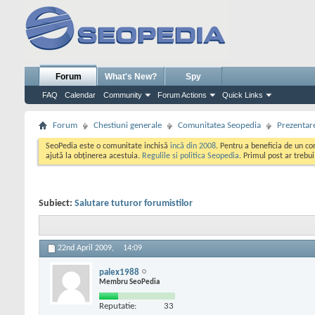
Forum
What's New?
Spy
FAQ
Calendar
Community
Forum Actions
Quick Links
Forum
Chestiuni generale
Comunitatea Seopedia
Prezentare
SeoPedia este o comunitate inchisă
incă din 2008
. Pentru a beneficia de un c
ajută la obținerea acestuia.
Regulile si politica Seopedia
. Primul post ar trebu
Subiect:
Salutare tuturor forumistilor
22nd April 2009,
14:09
palex1988
Membru SeoPedia
Reputatie:
33