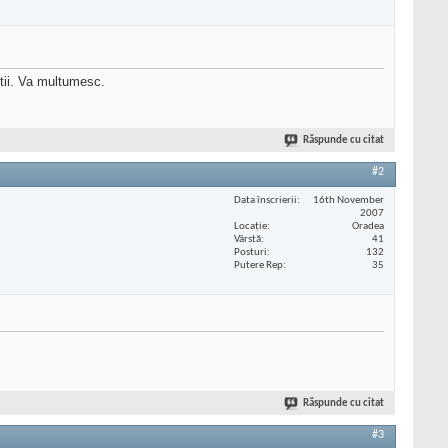
ltii. Va multumesc.
Răspunde cu citat
#2
Data înscrierii
16th November
2007
Locaţie
Oradea
Vârstă
41
Posturi
132
Putere Rep
35
Răspunde cu citat
#3