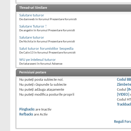
Thread-uri Similare
Salutare tuturor
De daniweb în forumul Prezentare forumisti
Salutare Tuturor !
De angelin în forumul Prezentare forumisti
Salutare tuturor
De Nichita în forumul Prezentare forumisti
Salut tuturor forumistilor Seopedia
De Calin13 în forumul Prezentare forumisti
WU pe intelesul tuturor
De tataraseni în forumul Adsense
Permisiuni postare
Nu puteţi
posta subiecte noi.
Codul B
Nu puteţi
răspunde la subiecte
Zâmbet
Nu puteţi
adăuga ataşamente
Codul
[I
Nu puteţi
modifica posturile proprii
[VIDEO]
Codul H
Trackbac
Pingbacks
are
Inactiv
Refbacks
are
Activ
Reguli Fo