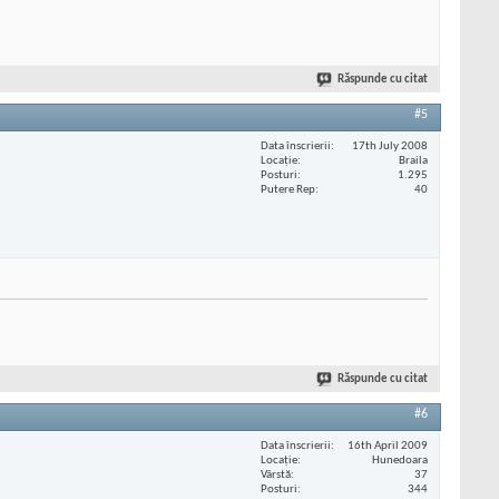
Răspunde cu citat
#5
Data înscrierii
17th July 2008
Locaţie
Braila
Posturi
1.295
Putere Rep
40
Răspunde cu citat
#6
Data înscrierii
16th April 2009
Locaţie
Hunedoara
Vârstă
37
Posturi
344