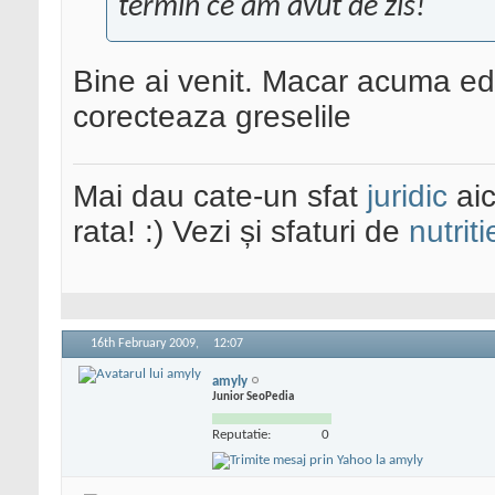
termin ce am avut de zis!
Bine ai venit. Macar acuma edi
corecteaza greselile
Mai dau cate-un sfat
juridic
aic
rata! :) Vezi și sfaturi de
nutriti
16th February 2009,
12:07
amyly
Junior SeoPedia
Reputatie:
0