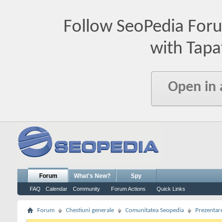
Follow SeoPedia For
with Tapa
Open in
Forum
What's New?
Spy
FAQ
Calendar
Community
Forum Actions
Quick Links
Forum
Chestiuni generale
Comunitatea Seopedia
Prezentare