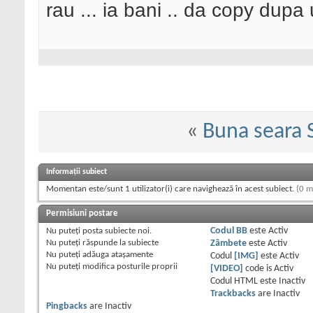
rau ... ia bani .. da copy dupa u
«
Buna seara 
Informații subiect
Momentan este/sunt 1 utilizator(i) care navighează în acest subiect.
(0 m
Permisiuni postare
Nu puteţi
posta subiecte noi.
Codul BB
este
Activ
Nu puteţi
răspunde la subiecte
Zâmbete
este
Activ
Nu puteţi
adăuga ataşamente
Codul
[IMG]
este
Activ
Nu puteţi
modifica posturile proprii
[VIDEO]
code is
Activ
Codul HTML este
Inactiv
Trackbacks
are
Inactiv
Pingbacks
are
Inactiv