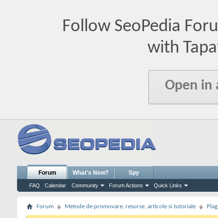
Follow SeoPedia For
with Tapa
Open in
Forum
What's New?
Spy
FAQ
Calendar
Community
Forum Actions
Quick Links
Forum
Metode de promovare, resurse, articole si tutoriale
Plag