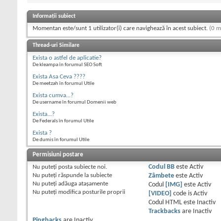
Informații subiect
Momentan este/sunt 1 utilizator(i) care navighează în acest subiect.
(0 m
Thread-uri Similare
Exista o astfel de aplicatie?
De kleampa în forumul SEO Soft
Exista Asa Ceva ????
De meetzah în forumul Utile
Exista cumva...?
De username în forumul Domenii web
Exista...?
De Federals în forumul Utile
Exista ?
De dumis în forumul Utile
Permisiuni postare
Nu puteţi
posta subiecte noi.
Codul BB
este
Activ
Nu puteţi
răspunde la subiecte
Zâmbete
este
Activ
Nu puteţi
adăuga ataşamente
Codul
[IMG]
este
Activ
Nu puteţi
modifica posturile proprii
[VIDEO]
code is
Activ
Codul HTML este
Inactiv
Trackbacks
are
Inactiv
Pingbacks
are
Inactiv