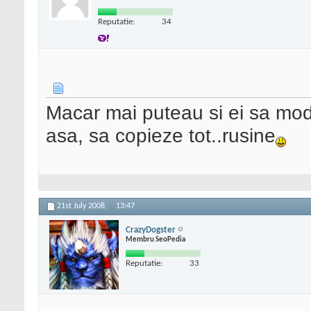
Reputatie:
34
Macar mai puteau si ei sa modif
asa, sa copieze tot..rusine
21st July 2008,
13:47
CrazyDogster
Membru SeoPedia
Reputatie:
33