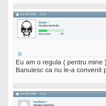
21st July 2008,
12:53
dacian
Membru SeoPedia
Reputatie:
36
Eu am o regula ( pentru mine )
Banuiesc ca nu le-a convenit pr
21st July 2008,
13:12
VuePixel
Membru SeoPedia