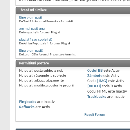
Momentan este/sunt 1 utilizator(i) care navighează în acest subiect.
(0 m
Thread-uri Similare
Bine v-am gasit
De Toni.P în forumul Prezentare forumisti
am mai gasit una
De forapathy în forumul Plagiat
plagiat? sau copie? :))
De Adrian Poputoaia în forumul Plagiat
Bina v-am gasit!
De Lord_ICE în forumul Prezentare forumisti
Permisiuni postare
Nu puteţi
posta subiecte noi.
Codul BB
este
Activ
Nu puteţi
răspunde la subiecte
Zâmbete
este
Activ
Nu puteţi
adăuga ataşamente
Codul
[IMG]
este
Activ
Nu puteţi
modifica posturile proprii
[VIDEO]
code is
Activ
Codul HTML este
Inactiv
Trackbacks
are
Inactiv
Pingbacks
are
Inactiv
Refbacks
are
Activ
Reguli Forum