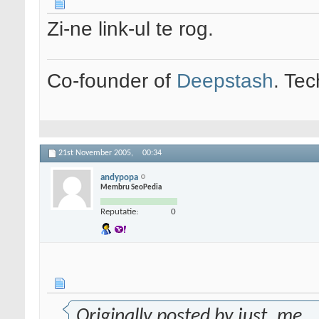
Zi-ne link-ul te rog.
Co-founder of
Deepstash
. Tec
21st November 2005,
00:34
andypopa
Membru SeoPedia
Reputatie:
0
Originally posted by just_me