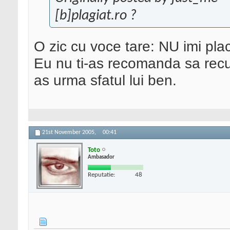
[b]plagiat.ro ?
O zic cu voce tare: NU imi pla
Eu nu ti-as recomanda sa recu
as urma sfatul lui ben.
21st November 2005,
00:41
Toto
Ambasador
Reputatie:
48