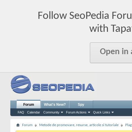
Follow SeoPedia For
with Tapa
Open in
Forum
What's New?
Spy
FAQ
Calendar
Community
Forum Actions
Quick Links
Forum
Metode de promovare, resurse, articole si tutoriale
Plag