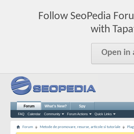
Follow SeoPedia For
with Tapa
Open in
Forum
What's New?
Spy
FAQ
Calendar
Community
Forum Actions
Quick Links
Forum
Metode de promovare, resurse, articole si tutoriale
Plag