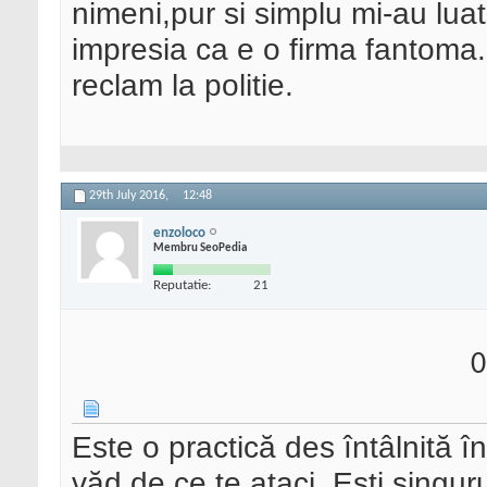
nimeni,pur si simplu mi-au luat
impresia ca e o firma fantoma
reclam la politie.
29th July 2016,
12:48
enzoloco
Membru SeoPedia
Reputatie:
21
0
Este o practică des întâlnită 
văd de ce te ataci. Ești singur