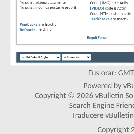
Nu puteţi
adăuga ataşamente
Codul
[IMG]
este
Activ
Nu puteţi
modifica posturile proprii
[VIDEO]
code is
Activ
Codul HTML este
Inactiv
Trackbacks
are
Inactiv
Pingbacks
are
Inactiv
Refbacks
are
Activ
Reguli Forum
Fus orar: GM
Powered by vBu
Copyright © 2026 vBulletin Solu
Search Engine Frien
Traducere vBullet
Copyright