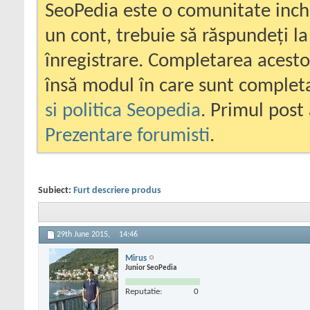
SeoPedia este o comunitate inc
un cont, trebuie să răspundeți la
înregistrare. Completarea acesto
însă modul în care sunt completa
si politica Seopedia
. Primul post 
Prezentare forumisti
.
Subiect:
Furt descriere produs
29th June 2015,
14:46
Mirus
Junior SeoPedia
Reputatie:
0