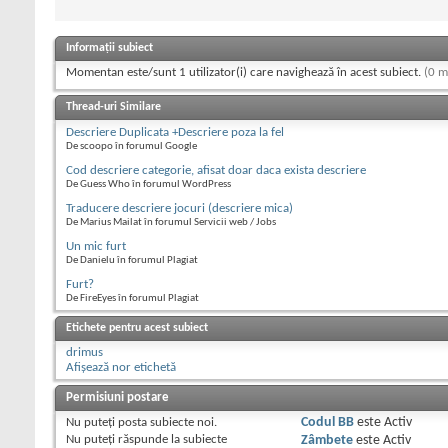
Informații subiect
Momentan este/sunt 1 utilizator(i) care navighează în acest subiect.
(0 m
Thread-uri Similare
Descriere Duplicata +Descriere poza la fel
De scoopo în forumul Google
Cod descriere categorie, afisat doar daca exista descriere
De Guess Who în forumul WordPress
Traducere descriere jocuri (descriere mica)
De Marius Mailat în forumul Servicii web / Jobs
Un mic furt
De Danielu în forumul Plagiat
Furt?
De FireEyes în forumul Plagiat
Etichete pentru acest subiect
drimus
Afișează nor etichetă
Permisiuni postare
Nu puteţi
posta subiecte noi.
Codul BB
este
Activ
Nu puteţi
răspunde la subiecte
Zâmbete
este
Activ