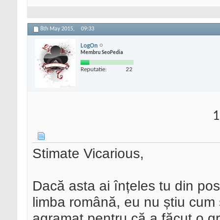
8th May 2015,
09:33
LogOn
Membru SeoPedia
Reputatie:
22
1
Stimate Vicarious,
Dacă asta ai înțeles tu din po
limba română, eu nu știu cum s
agramat pentru că a făcut o gr