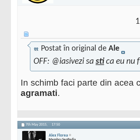
1
Postat în original de
Ale
OFF: @iasivezi sa
sti
ca eu nu f
In schimb faci parte din acea
agramati
.
7th May 2015,
17:50
Alex Florea
Membru SeoPedia