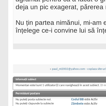
deja un pic exagerat, părerea
Nu țin partea nimănui, mi-am 
înțelege ce-i convine lui să î
«
paul_nt2002@yahoo.com - copiaza site-uri 
Informații subiect
Momentan este/sunt 1 utilizator(i) care navighează în acest subiect.
(0 m
Permisiuni postare
Nu puteţi
posta subiecte noi.
Codul BB
este
Activ
Nu puteţi
răspunde la subiecte
Zâmbete
este
Activ