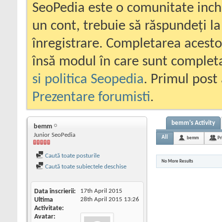
SeoPedia este o comunitate inc
un cont, trebuie să răspundeți la
înregistrare. Completarea acesto
însă modul în care sunt completa
si politica Seopedia
. Primul post 
Prezentare forumisti
.
bemm's Activity
bemm
Junior SeoPedia
All
bemm
Pr
Caută toate posturile
No More Results
Caută toate subiectele deschise
Data înscrierii
17th April 2015
Ultima
28th April 2015
13:26
Activitate
Avatar