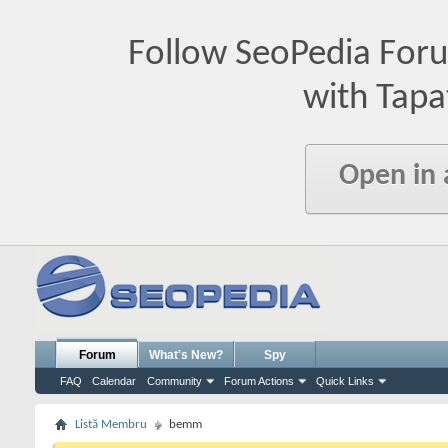
Follow SeoPedia For
with Tapa
Open in
Forum
What's New?
Spy
FAQ
Calendar
Community
Forum Actions
Quick Links
Listă Membru
bemm