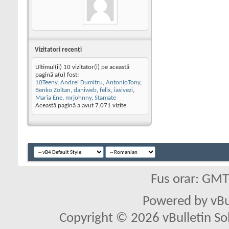
Vizitatori recenţi
Ultimul(ii) 10 vizitator(i) pe această
pagină a(u) fost:
10Teeny
,
Andrei Dumitru
,
AntonioTony
,
Benko Zoltan
,
daniweb
,
felix
,
iasivezi
,
Maria Ene
,
mrjohnny
,
Stamate
Această pagină a avut
7.071
vizite
Fus orar: GM
Powered by vBu
Copyright © 2026 vBulletin Solu