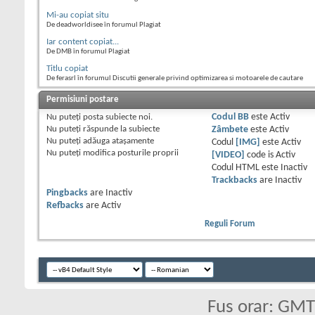
Mi-au copiat situ
De deadworldisee în forumul Plagiat
Iar content copiat...
De DMB în forumul Plagiat
Titlu copiat
De ferasrl în forumul Discutii generale privind optimizarea si motoarele de cautare
Permisiuni postare
Nu puteţi
posta subiecte noi.
Codul BB
este
Activ
Nu puteţi
răspunde la subiecte
Zâmbete
este
Activ
Nu puteţi
adăuga ataşamente
Codul
[IMG]
este
Activ
Nu puteţi
modifica posturile proprii
[VIDEO]
code is
Activ
Codul HTML este
Inactiv
Trackbacks
are
Inactiv
Pingbacks
are
Inactiv
Refbacks
are
Activ
Reguli Forum
Fus orar: GM