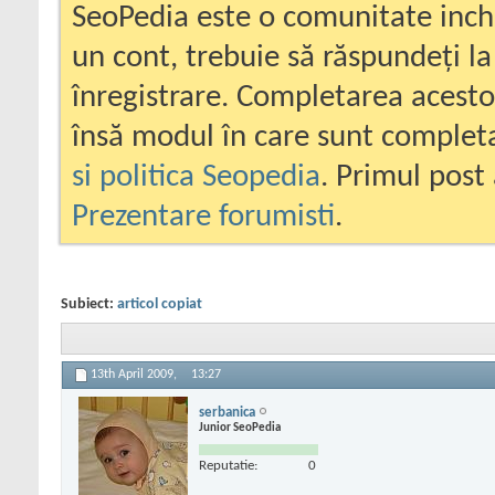
SeoPedia este o comunitate inc
un cont, trebuie să răspundeți la
înregistrare. Completarea acesto
însă modul în care sunt completa
si politica Seopedia
. Primul post 
Prezentare forumisti
.
Subiect:
articol copiat
13th April 2009,
13:27
serbanica
Junior SeoPedia
Reputatie:
0