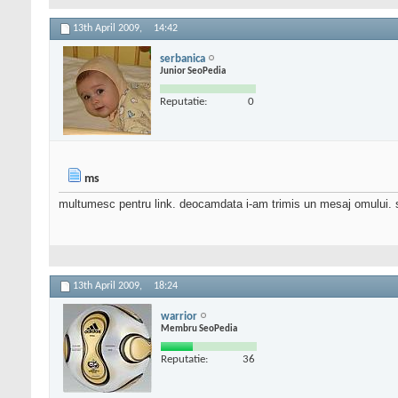
13th April 2009,
14:42
serbanica
Junior SeoPedia
Reputatie:
0
ms
multumesc pentru link. deocamdata i-am trimis un mesaj omului.
13th April 2009,
18:24
warrior
Membru SeoPedia
Reputatie:
36