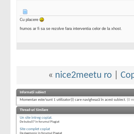
Cu placere
frumos ar fi sa se rezolve fara interventia celor de la xhost.
«
nice2meetu ro
|
Cop
Informații subiect
Momentan este/sunt 1 utilizator(i) care navighează în acest subiect.
(0 m
Thread-uri Similare
Un site intreg copiat.
De bubu07 în forumul Plagiat
Site complet copiat
De daemonic în forumul Plagiat