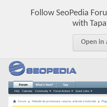
Follow SeoPedia For
with Tapa
Open in
Forum
What's New?
Spy
FAQ
Calendar
Community
Forum Actions
Quick Links
Forum
Metode de promovare, resurse, articole si tutoriale
Plag