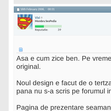
16th February 2006,
00:31
Vivi
Membru SeoPedia
Reputatie:
39
Asa e cum zice ben. Pe vreme
original.
Noul design e facut de o tertza
pana nu s-a scris pe forumul i
Pagina de prezentare seamana