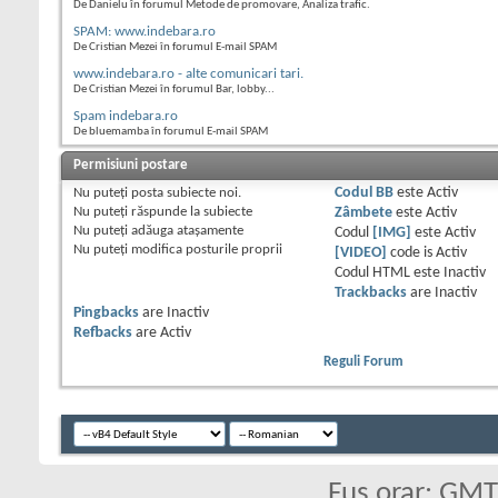
De Danielu în forumul Metode de promovare, Analiza trafic.
SPAM: www.indebara.ro
De Cristian Mezei în forumul E-mail SPAM
www.indebara.ro - alte comunicari tari.
De Cristian Mezei în forumul Bar, lobby...
Spam indebara.ro
De bluemamba în forumul E-mail SPAM
Permisiuni postare
Nu puteţi
posta subiecte noi.
Codul BB
este
Activ
Nu puteţi
răspunde la subiecte
Zâmbete
este
Activ
Nu puteţi
adăuga ataşamente
Codul
[IMG]
este
Activ
Nu puteţi
modifica posturile proprii
[VIDEO]
code is
Activ
Codul HTML este
Inactiv
Trackbacks
are
Inactiv
Pingbacks
are
Inactiv
Refbacks
are
Activ
Reguli Forum
Fus orar: GM