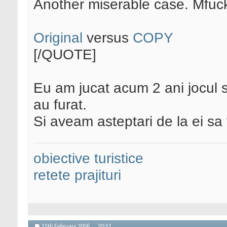
Another miserable case. Mfuc
Original
versus
COPY
[/QUOTE]
Eu am jucat acum 2 ani jocul si
au furat.
Si aveam asteptari de la ei sa f
obiective turistice
retete prajituri
15th February 2006,
20:51