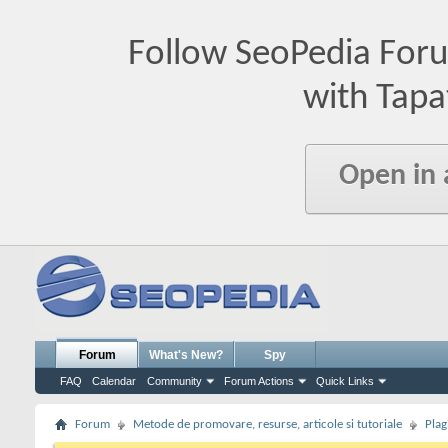
Follow SeoPedia For
with Tapa
Open in
Forum
What's New?
Spy
FAQ
Calendar
Community
Forum Actions
Quick Links
Forum
Metode de promovare, resurse, articole si tutoriale
Plag