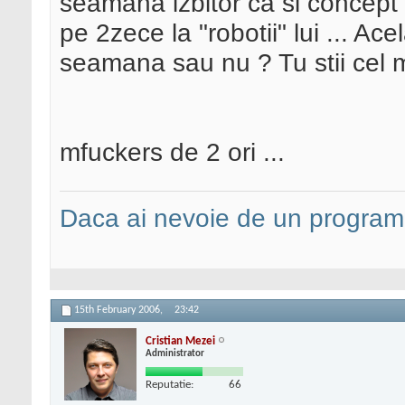
seamana izbitor ca si concept
pe 2zece la "robotii" lui ... Acel
seamana sau nu ? Tu stii cel m
mfuckers de 2 ori ...
Daca ai nevoie de un programa
15th February 2006,
23:42
Cristian Mezei
Administrator
Reputatie:
66