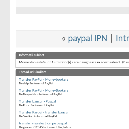
«
paypal IPN
|
Int
Informații subiect
Momentan este/sunt 1 utilizator(i) care navighează în acest subiect.
(0 m
Thread-uri Similare
Transfer PayPal - Moneybookers
De delpi în forumul PayPal
Transfer PayPal - MoneyBookers
De Dragos Nicu în forumul PayPal
Transfer bancar - Paypal
De Punct în forumul PayPal
Transfer Paypal - transfer bancar
De SeerKan în forumul PayPal
transfer visa electron pe paypal
De giovanni12345 în forumul Bar, lobby...