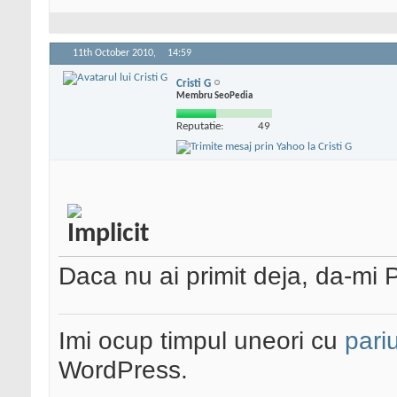
11th October 2010,
14:59
Cristi G
Membru SeoPedia
Reputatie:
49
Daca nu ai primit deja, da-mi 
Imi ocup timpul uneori cu
pariu
WordPress.