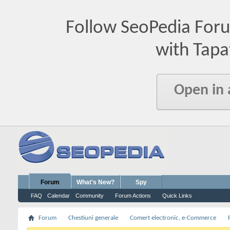
Follow SeoPedia For
with Tapa
Open in
Forum
What's New?
Spy
FAQ
Calendar
Community
Forum Actions
Quick Links
Forum
Chestiuni generale
Comert electronic, e-Commerce