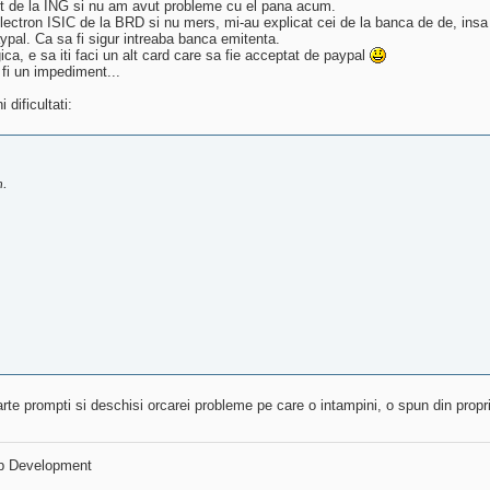
nt de la ING si nu am avut probleme cu el pana acum.
ectron ISIC de la BRD si nu mers, mi-au explicat cei de la banca de de, insa 
ypal. Ca sa fi sigur intreaba banca emitenta.
a, e sa iti faci un alt card care sa fie acceptat de paypal
 fi un impediment...
 dificultati:
n.
rte prompti si deschisi orcarei probleme pe care o intampini, o spun din propr
p Development