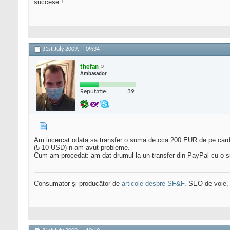
succese !
31st July 2009,
09:34
thefan
Ambasador
Reputatie:
39
Am incercat odata sa transfer o suma de cca 200 EUR de pe card (
(5-10 USD) n-am avut probleme.
Cum am procedat: am dat drumul la un transfer din PayPal cu o su
Consumator și producător de
articole despre SF&F
. SEO de voie,