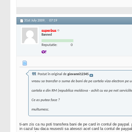
31st July 2009,
07:19
superbus
Banned
Reputatie:
0
Postat în original de
giovanni12345
vreau sa transfer o suma de bani de pe cartela viza electron pe 
cartela e din RM (republica moldova - achit cu ea pe net servicii
Ce as putea face ?
multumesc.
ti-am zis ca nu poti transfera bani de pe card in contul de paypal. 
in cazul tau daca reusesti sa atesezi acel card la contul de paypal