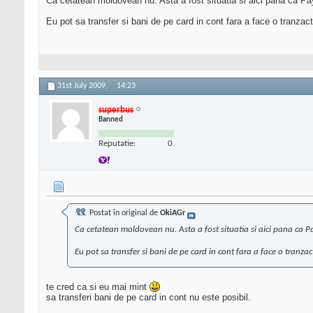
Ca cetatean moldovean nu. Asta a fost situatia si aici pana ca Pa
Eu pot sa transfer si bani de pe card in cont fara a face o tranza
31st July 2009,
14:23
superbus
Banned
Reputatie:
0
Postat în original de
OkiAGr
Ca cetatean moldovean nu. Asta a fost situatia si aici pana ca P
Eu pot sa transfer si bani de pe card in cont fara a face o tranzac
te cred ca si eu mai mint
sa transferi bani de pe card in cont nu este posibil.