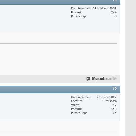
#5
Data înscrierii
29th March 2009
Posturi
264
Putere Rep
0
Răspunde cu citat
#6
Data înscrierii
7th June 2007
Locaţie
Timisoara
Vârstă
47
Posturi
150
Putere Rep
36