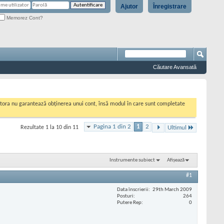
Ajutor
Înregistrare
Memorez Cont?
Căutare Avansată
cestora nu garantează obținerea unui cont, însă modul în care sunt completate
Pagina 1 din 2
1
2
Rezultate 1 la 10 din 11
Ultimul
Instrumente subiect
Afișează
#1
Data înscrierii
29th March 2009
Posturi
264
Putere Rep
0