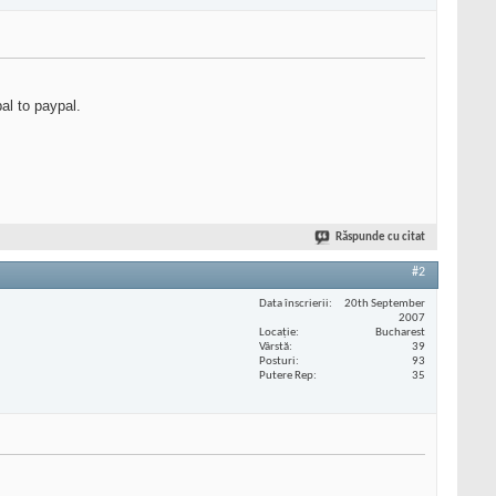
al to paypal.
Răspunde cu citat
#2
Data înscrierii
20th September
2007
Locaţie
Bucharest
Vârstă
39
Posturi
93
Putere Rep
35