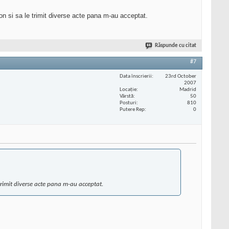
on si sa le trimit diverse acte pana m-au acceptat.
Răspunde cu citat
#7
Data înscrierii
23rd October
2007
Locaţie
Madrid
Vârstă
50
Posturi
810
Putere Rep
0
 trimit diverse acte pana m-au acceptat.