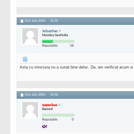
31st July 2009,
15:35
Sebastian
Membru SeoPedia
Reputatie:
36
Asta cu minciuna nu a sunat bine deloc. Da, am verificat acum s
31st July 2009,
19:56
superbus
Banned
Reputatie:
0