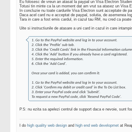
Eu folosesc de vreun an atasat la paypal un Visa Electron Stude
Totusi tin minte ca la un moment dat am vrut sa atasez un Visa El
In concluzie nu toate cardurile Visa Electron sunt acceptate de pa
Daca acel card nu e acceptat de paypal, solutia, de asemenea logic
Tara in care a fost emis cardul, in cazul tau RM, nu cred ca poate
Uite si instructiunile de atasare a uni card in cazul in care intampini
1. Go to the PayPal website and log in to your account.
2. Click the 'Profile' sub tab.
3. Click the 'Credit Cards' link in the Financial Information colum
4. Click the 'Add' button if you already have a card registered.
5. Enter the required information.
6. Click the 'Add Card'.
Once your card is added, you can confirm it:
1. Go to the PayPal website and log in to your account.
2. Click 'Confirm my debit or credit card' in the To Do List box.
3. Enter your PayPal code and click 'Submit'.
To request a new PayPal code, click 'Resend PayPal Code'.
P.S: nu ezita sa apelezi centrul de support daca e nevoie, sunt foa
I do
high quality web design
and
high end web developmet
at Rea