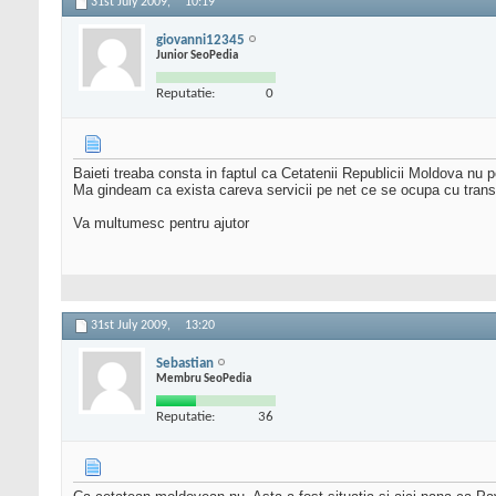
31st July 2009,
10:19
giovanni12345
Junior SeoPedia
Reputatie:
0
Baieti treaba consta in faptul ca Cetatenii Republicii Moldova nu 
Ma gindeam ca exista careva servicii pe net ce se ocupa cu transfer
Va multumesc pentru ajutor
31st July 2009,
13:20
Sebastian
Membru SeoPedia
Reputatie:
36