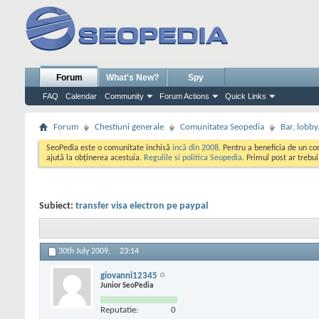
Forum
What's New?
Spy
FAQ
Calendar
Community
Forum Actions
Quick Links
Forum
Chestiuni generale
Comunitatea Seopedia
Bar, lobby.
SeoPedia este o comunitate inchisă
incă din 2008
. Pentru a beneficia de un c
ajută la obținerea acestuia.
Regulile si politica Seopedia
. Primul post ar trebu
Subiect:
transfer visa electron pe paypal
30th July 2009,
23:14
giovanni12345
Junior SeoPedia
Reputatie:
0