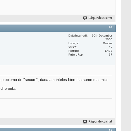
Răspunde cu citat
#4
Data înscrierii
30th December
2006
Locaţie
Oradea
Vârstă
49
Posturi
1.433
Putere Rep
39
ra problema de "secure", daca am inteles bine. La sume mai mici
diferenta.
Răspunde cu citat