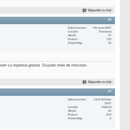
Răspunde cu citat
#8
Data înscrierii
7th June 2007
Locaţie
Timisoara
Vârstă
47
Posturi
150
Putere Rep
36
sem cu impresia gresita. Scuzele mele de mincinos.
Răspunde cu citat
#9
Data înscrierii
23rd October
2007
Locaţie
Madrid
Vârstă
50
Posturi
810
Putere Rep
0