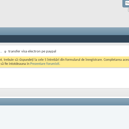
..
transfer visa electron pe paypal
ont, trebuie să răspundeți la cele 5 întrebări din formularul de înregistrare. Completarea a
i să fie intotdeauna in
Prezentare forumisti
.