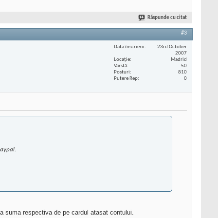
Răspunde cu citat
#3
Data înscrierii
23rd October
2007
Locaţie
Madrid
Vârstă
50
Posturi
810
Putere Rep
0
paypal.
eta suma respectiva de pe cardul atasat contului.