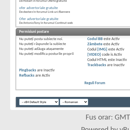
De Hobart în forumul Oferte gratuite
ofer advertoriale gratuite
De dexterz în forumul Link-uri/Bannere
Ofer advertoriale gratuite
De AntonioTony în forumul Continut web
Permisiuni postare
Nu puteţi
posta subiecte noi.
Codul BB
este
Activ
Nu puteţi
răspunde la subiecte
Zâmbete
este
Activ
Nu puteţi
adăuga ataşamente
Codul
[IMG]
este
Activ
Nu puteţi
modifica posturile proprii
[VIDEO]
code is
Activ
Codul HTML este
Inactiv
Trackbacks
are
Inactiv
Pingbacks
are
Inactiv
Refbacks
are
Activ
Reguli Forum
Fus orar: GM