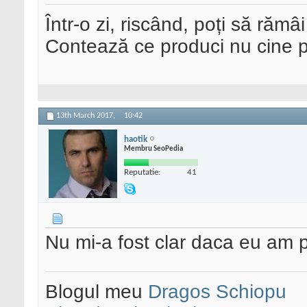
Într-o zi, riscând, poți să rămâi
Contează ce produci nu cine pre
13th March 2017,
10:42
haotik
Membru SeoPedia
Reputatie:
41
Nu mi-a fost clar daca eu am 
Blogul meu
Dragos Schiopu