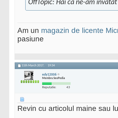
OffTopic: Hai ca ne-am invatat
Am un
magazin de licente Mic
pasiune
11th March 2017,
19:34
edy12006
Membru SeoPedia
Reputatie:
43
Revin cu articolul maine sau l