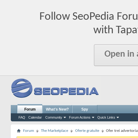
Follow SeoPedia For
with Tapa
Open in
Forum
What's New?
Spy
FAQ
Calendar
Community
Forum Actions
Quick Links
Forum
The Marketplace
Oferte gratuite
Ofer trei advertoria