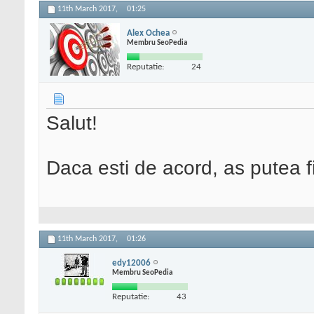
11th March 2017,
01:25
Alex Ochea
Membru SeoPedia
Reputatie:
24
Salut!
Daca esti de acord, as putea fi
11th March 2017,
01:26
edy12006
Membru SeoPedia
Reputatie:
43