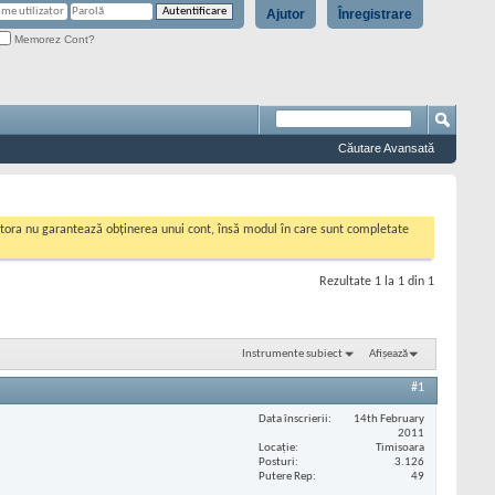
Ajutor
Înregistrare
Memorez Cont?
Căutare Avansată
cestora nu garantează obținerea unui cont, însă modul în care sunt completate
Rezultate 1 la 1 din 1
Instrumente subiect
Afișează
#1
Data înscrierii
14th February
2011
Locaţie
Timisoara
Posturi
3.126
Putere Rep
49