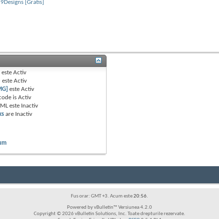
9Designs [Gratis]
B
este
Activ
e
este
Activ
MG]
este
Activ
code is
Activ
TML este
Inactiv
ks
are
Inactiv
rum
Fus orar: GMT +3. Acum este
20:56
.
Powered by vBulletin™ Versiunea 4.2.0
Copyright © 2026 vBulletin Solutions, Inc. Toate drepturile rezervate.