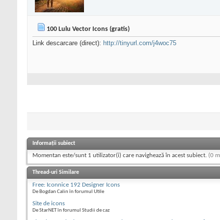
100 Lulu Vector Icons (gratis)
Link descarcare (direct):
http://tinyurl.com/j4woc75
Informații subiect
Momentan este/sunt 1 utilizator(i) care navighează în acest subiect.
(0 m
Thread-uri Similare
Free: Iconnice 192 Designer Icons
De Bogdan Calin în forumul Utile
Site de icons
De StarNET în forumul Studii de caz