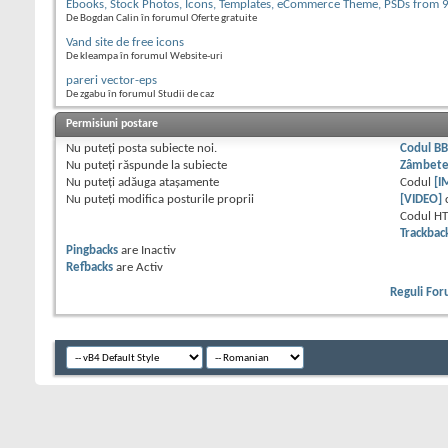
Ebooks, Stock Photos, Icons, Templates, eCommerce Theme, PSDs from 9
De Bogdan Calin în forumul Oferte gratuite
Vand site de free icons
De kleampa în forumul Website-uri
pareri vector-eps
De zgabu în forumul Studii de caz
Permisiuni postare
Nu puteţi
posta subiecte noi.
Codul B
Nu puteţi
răspunde la subiecte
Zâmbet
Nu puteţi
adăuga ataşamente
Codul
[I
Nu puteţi
modifica posturile proprii
[VIDEO]
Codul H
Trackbac
Pingbacks
are
Inactiv
Refbacks
are
Activ
Reguli Fo