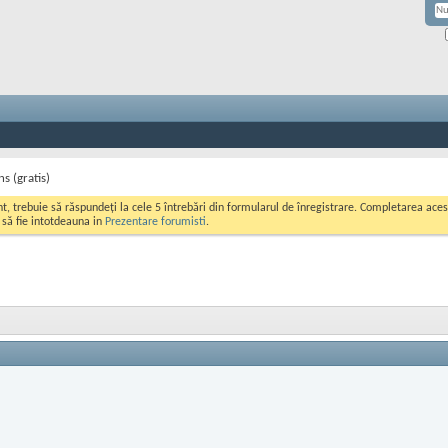
s (gratis)
ont, trebuie să răspundeți la cele 5 întrebări din formularul de înregistrare. Completarea a
i să fie intotdeauna in
Prezentare forumisti
.