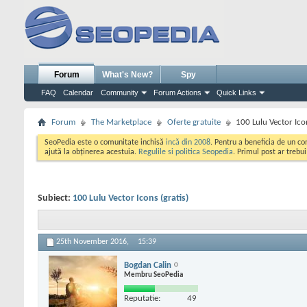
Forum
What's New?
Spy
FAQ
Calendar
Community
Forum Actions
Quick Links
Forum
The Marketplace
Oferte gratuite
100 Lulu Vector Icon
SeoPedia este o comunitate inchisă
incă din 2008
. Pentru a beneficia de un c
ajută la obținerea acestuia.
Regulile si politica Seopedia
. Primul post ar trebu
Subiect:
100 Lulu Vector Icons (gratis)
25th November 2016,
15:39
Bogdan Calin
Membru SeoPedia
Reputatie:
49