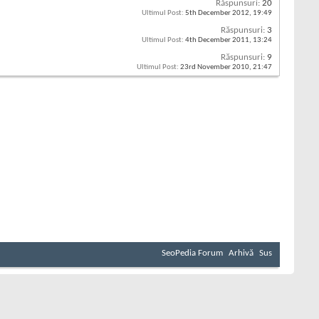
Răspunsuri:
20
Ultimul Post:
5th December 2012,
19:49
Răspunsuri:
3
Ultimul Post:
4th December 2011,
13:24
Răspunsuri:
9
Ultimul Post:
23rd November 2010,
21:47
SeoPedia Forum
Arhivă
Sus