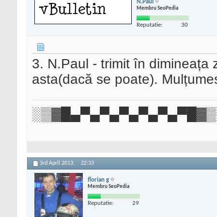
N.Paul
Membru SeoPedia
Reputatie:
30
3. N.Paul - trimit în dimineața
asta(dacă se poate). Mulțumes
░▒▓█▄▀▄▀▄▀▄▀▄▀▄▀█▓▒
3rd April 2013,
22:33
florian g
Membru SeoPedia
Reputatie:
29