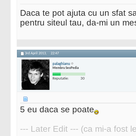
Daca te pot ajuta cu un sfat s
pentru siteul tau, da-mi un me
3rd April 2013,
22:47
palaghianu
Membru SeoPedia
Reputatie:
30
5 eu daca se poate
--- Later Edit --- (ca mi-a fost 