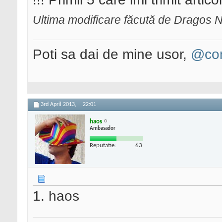
Ultima modificare făcută de Dragos N
Poti sa dai de mine usor,
@con
3rd April 2013,
22:01
haos
Ambasador
Reputatie:
63
1. haos