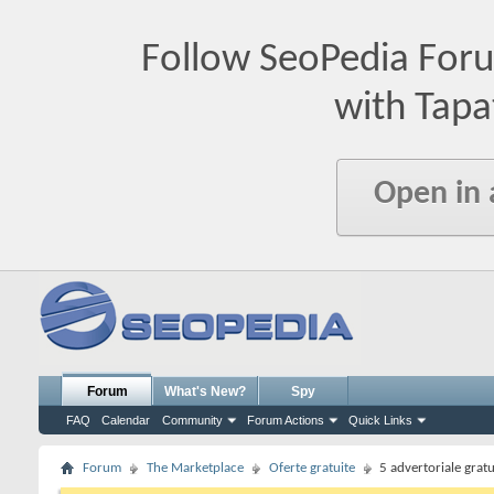
Follow SeoPedia For
with Tapa
Open in
Forum
What's New?
Spy
FAQ
Calendar
Community
Forum Actions
Quick Links
Forum
The Marketplace
Oferte gratuite
5 advertoriale grat