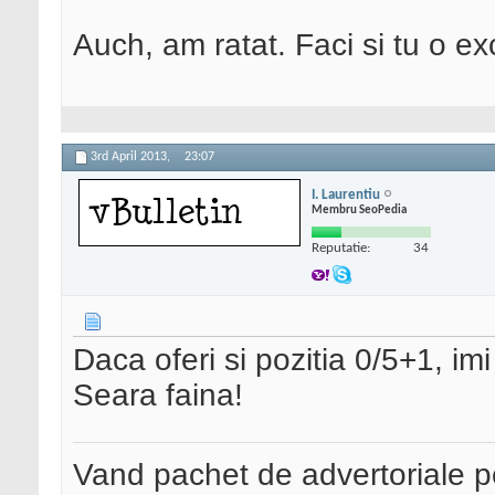
Auch, am ratat. Faci si tu o ex
3rd April 2013,
23:07
I. Laurentiu
Membru SeoPedia
Reputatie:
34
Daca oferi si pozitia 0/5+1, im
Seara faina!
Vand pachet de advertoriale pe