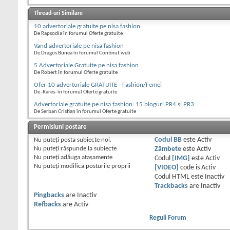
Thread-uri Similare
10 advertoriale gratuite pe nisa fashion
De Rapsodia în forumul Oferte gratuite
Vand advertoriale pe nisa fashion
De Dragos Bunea în forumul Continut web
5 Advertoriale Gratuite pe nisa fashion
De Robert în forumul Oferte gratuite
Ofer 10 advertoriale GRATUITE - Fashion/Femei
De -Rares- în forumul Oferte gratuite
Advertoriale gratuite pe nisa fashion: 15 bloguri PR4 si PR3
De Serban Cristian în forumul Oferte gratuite
Permisiuni postare
Nu puteţi
posta subiecte noi.
Codul BB
este
Activ
Nu puteţi
răspunde la subiecte
Zâmbete
este
Activ
Nu puteţi
adăuga ataşamente
Codul
[IMG]
este
Activ
Nu puteţi
modifica posturile proprii
[VIDEO]
code is
Activ
Codul HTML este
Inactiv
Trackbacks
are
Inactiv
Pingbacks
are
Inactiv
Refbacks
are
Activ
Reguli Forum