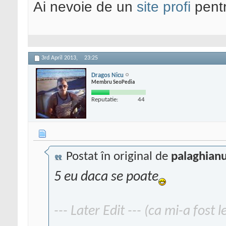
Ai nevoie de un
site profi
pentr
3rd April 2013,
23:25
Dragos Nicu
Membru SeoPedia
Reputatie:
44
Postat în original de
palaghian
5 eu daca se poate
--- Later Edit --- (ca mi-a fost 