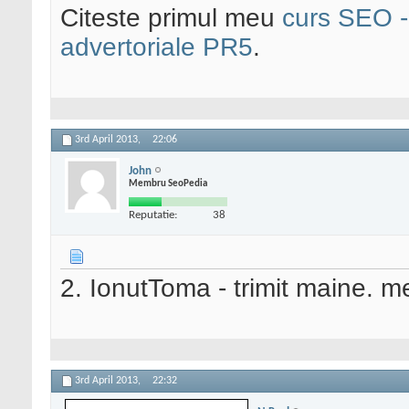
Citeste primul meu
curs SEO - 
advertoriale PR5
.
3rd April 2013,
22:06
John
Membru SeoPedia
Reputatie:
38
2. IonutToma - trimit maine. me
3rd April 2013,
22:32