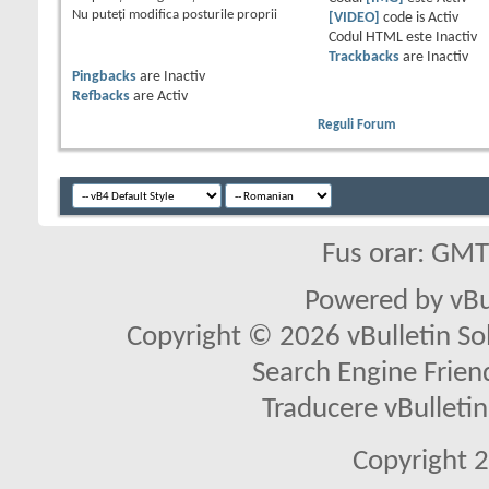
Nu puteţi
modifica posturile proprii
[VIDEO]
code is
Activ
Codul HTML este
Inactiv
Trackbacks
are
Inactiv
Pingbacks
are
Inactiv
Refbacks
are
Activ
Reguli Forum
Fus orar: GM
Powered by vBu
Copyright © 2026 vBulletin Solu
Search Engine Frien
Traducere vBullet
Copyright 