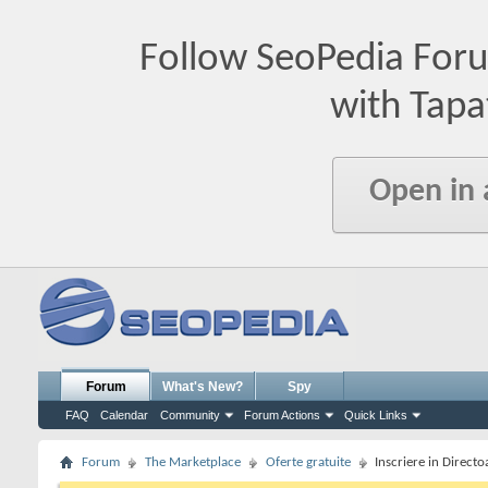
Follow SeoPedia For
with Tapa
Open in
Forum
What's New?
Spy
FAQ
Calendar
Community
Forum Actions
Quick Links
Forum
The Marketplace
Oferte gratuite
Inscriere in Directo