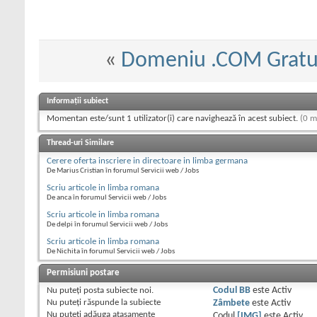
«
Domeniu .COM Gratu
Informații subiect
Momentan este/sunt 1 utilizator(i) care navighează în acest subiect.
(0 m
Thread-uri Similare
Cerere oferta inscriere in directoare in limba germana
De Marius Cristian în forumul Servicii web / Jobs
Scriu articole in limba romana
De anca în forumul Servicii web / Jobs
Scriu articole in limba romana
De delpi în forumul Servicii web / Jobs
Scriu articole in limba romana
De Nichita în forumul Servicii web / Jobs
Permisiuni postare
Nu puteţi
posta subiecte noi.
Codul BB
este
Activ
Nu puteţi
răspunde la subiecte
Zâmbete
este
Activ
Nu puteţi
adăuga ataşamente
Codul
[IMG]
este
Activ