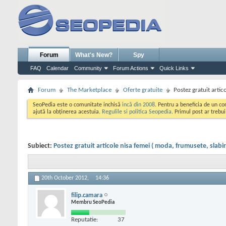
Forum
What's New?
Spy
FAQ
Calendar
Community
Forum Actions
Quick Links
Forum
The Marketplace
Oferte gratuite
Postez gratuit artic
SeoPedia este o comunitate inchisă
incă din 2008
. Pentru a beneficia de un c
ajută la obținerea acestuia.
Regulile si politica Seopedia
. Primul post ar trebu
Subiect:
Postez gratuit articole nisa femei ( moda, frumusete, slabire
20th October 2012,
14:36
filip.camara
Membru SeoPedia
Reputatie:
37