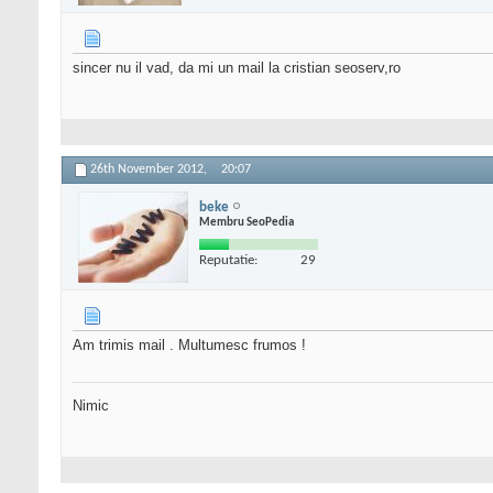
sincer nu il vad, da mi un mail la cristian seoserv,ro
26th November 2012,
20:07
beke
Membru SeoPedia
Reputatie:
29
Am trimis mail . Multumesc frumos !
Nimic