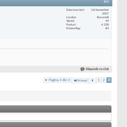
#29
Data înscrierii
1st November
2007
Locaţie
Bucuresti
Vârstă
49
Posturi
4.328
Putere Rep
84
Răspunde cu citat
Pagina 3 din 3
1
2
3
Primul