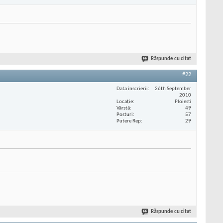
Răspunde cu citat
#22
Data înscrierii
26th September
2010
Locaţie
Ploiesti
Vârstă
49
Posturi
57
Putere Rep
29
Răspunde cu citat