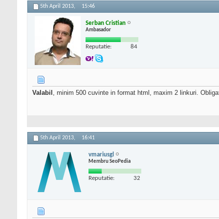
5th April 2013,
15:46
Serban Cristian
Ambasador
Reputatie:
84
Valabil
, minim 500 cuvinte in format html, maxim 2 linkuri. Obligato
5th April 2013,
16:41
vmariusgl
Membru SeoPedia
Reputatie:
32