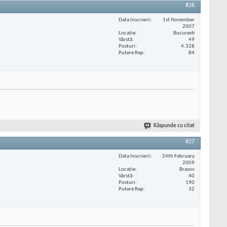
#26
Data înscrierii
1st November
2007
Locaţie
Bucuresti
Vârstă
49
Posturi
4.328
Putere Rep
84
Răspunde cu citat
#27
Data înscrierii
24th February
2009
Locaţie
Brasov
Vârstă
40
Posturi
190
Putere Rep
32