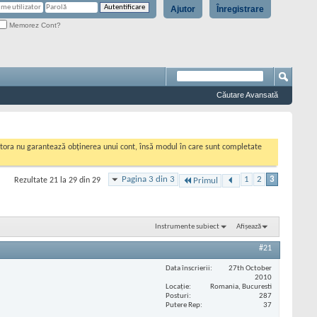
Ajutor
Înregistrare
Memorez Cont?
Căutare Avansată
cestora nu garantează obținerea unui cont, însă modul în care sunt completate
Pagina 3 din 3
1
2
3
Rezultate 21 la 29 din 29
Primul
Instrumente subiect
Afișează
#21
Data înscrierii
27th October
2010
Locaţie
Romania, Bucuresti
Posturi
287
Putere Rep
37