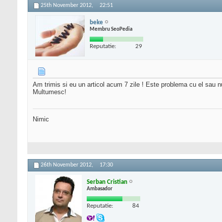
25th November 2012,
22:51
beke
Membru SeoPedia
Reputatie:
29
Am trimis si eu un articol acum 7 zile ! Este problema cu el sau nu
Multumesc!
Nimic
26th November 2012,
17:30
Serban Cristian
Ambasador
Reputatie:
84