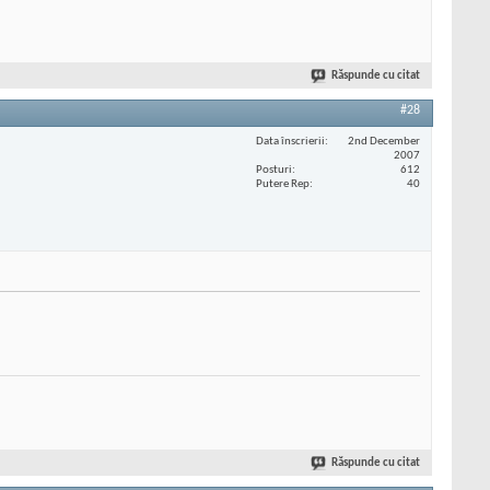
Răspunde cu citat
#28
Data înscrierii
2nd December
2007
Posturi
612
Putere Rep
40
Răspunde cu citat