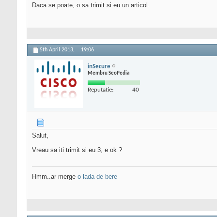
Daca se poate, o sa trimit si eu un articol.
5th April 2013,
19:06
inSecure
Membru SeoPedia
Reputatie:
40
Salut,
Vreau sa iti trimit si eu 3, e ok ?
Hmm..ar merge
o lada de bere