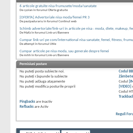
6 articole gratuite nisa frumusete/moda/sanatate
De cyolan în forumul Oferte gratuite
[OFERTA] Advertoriale nisa moda/femei PR 3
De paulpadurariu în forumul Continut web
Schimb advertoriale/link-uri in articole pe nisa : moda, diete, makeup, f
De MaXz în forumul Link-uri/Bannere
Cumpar link-uri pe com/international nisa sanatate, femei, fitness, frumu
De attempt în forumul Utile
Cumpar articole pe nisa moda, sau generale despre femei
De mihh în forumul Link-uri/Bannere
Permisiuni postare
Nu puteţi
posta subiecte noi.
Codul B
Nu puteţi
răspunde la subiecte
Zâmbet
Nu puteţi
adăuga ataşamente
Codul
[I
Nu puteţi
modifica posturile proprii
[VIDEO]
Codul H
Trackbac
Pingbacks
are
Inactiv
Refbacks
are
Activ
Reguli Fo