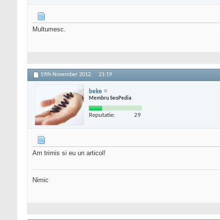
Multumesc.
19th November 2012,
21:19
beke
Membru SeoPedia
Reputatie:
29
Am trimis si eu un articol!
Nimic