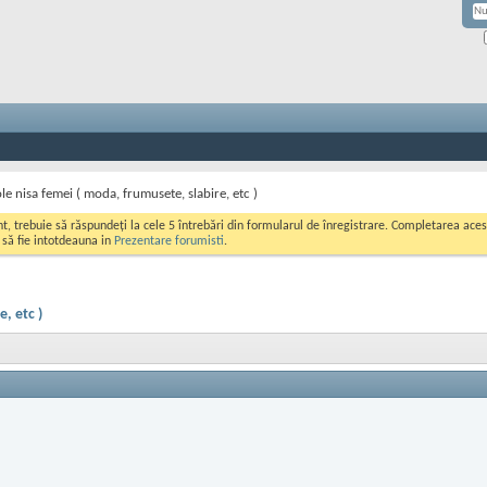
ole nisa femei ( moda, frumusete, slabire, etc )
ont, trebuie să răspundeți la cele 5 întrebări din formularul de înregistrare. Completarea a
i să fie intotdeauna in
Prezentare forumisti
.
, etc )