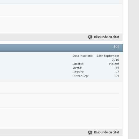
Răspunde cu citat
#25
Data înscrierii
26th September
2010
Locaţie
Ploiesti
Vârstă
49
Posturi
57
Putere Rep
29
Răspunde cu citat