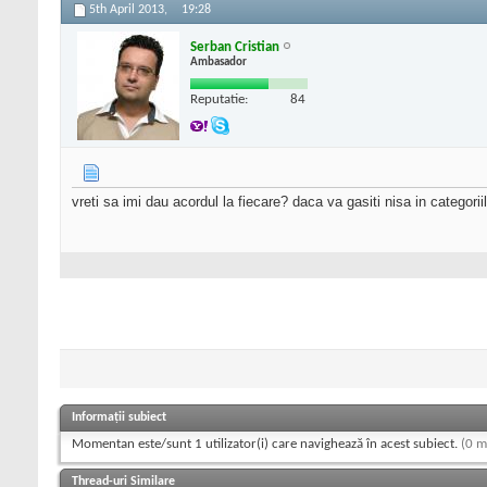
5th April 2013,
19:28
Serban Cristian
Ambasador
Reputatie:
84
vreti sa imi dau acordul la fiecare? daca va gasiti nisa in categori
Informații subiect
Momentan este/sunt 1 utilizator(i) care navighează în acest subiect.
(0 m
Thread-uri Similare