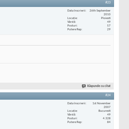
#23
Data înscrierii
26th September
2010
Locaţie
Ploiesti
Vârstă
49
Posturi
57
Putere Rep
29
Răspunde cu citat
#24
Data înscrierii
1st November
2007
Locaţie
Bucuresti
Vârstă
49
Posturi
4.328
Putere Rep
84