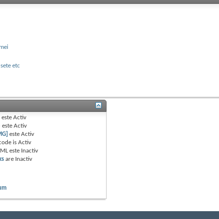
emei
sete etc
B
este
Activ
e
este
Activ
MG]
este
Activ
code is
Activ
TML este
Inactiv
ks
are
Inactiv
rum