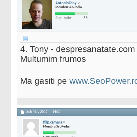
AntonioTony
Membru SeoPedia
Reputatie:
65
4. Tony - despresanatate.com
Multumim frumos
Ma gasiti pe
www.SeoPower.r
16th May 2012,
14:31
filip.camara
Membru SeoPedia