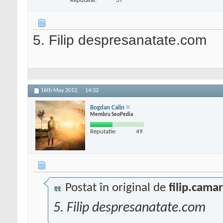
Reputatie:
37
5. Filip despresanatate.com
16th May 2012,
14:32
Bogdan Calin
Membru SeoPedia
Reputatie:
49
Postat în original de
filip.cama
5. Filip despresanatate.com