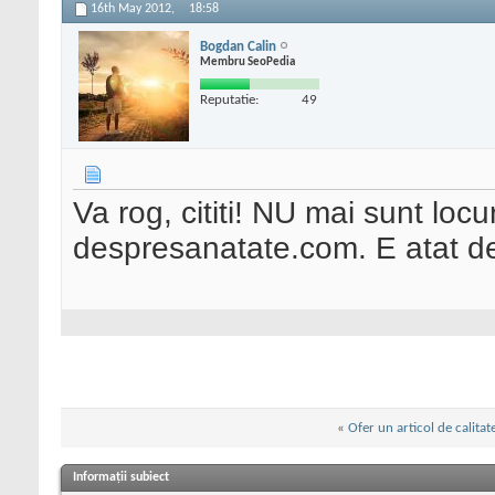
16th May 2012,
18:58
Bogdan Calin
Membru SeoPedia
Reputatie:
49
Va rog, cititi! NU mai sunt loc
despresanatate.com. E atat de
«
Ofer un articol de calitat
Informații subiect