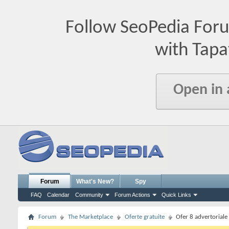
Follow SeoPedia For
with Tapa
Open in
Forum
What's New?
Spy
FAQ
Calendar
Community
Forum Actions
Quick Links
Forum
The Marketplace
Oferte gratuite
Ofer 8 advertoriale 