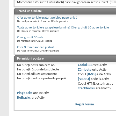
Momentan este/sunt 1 utilizator(i) care navighează în acest subiect.
(0 m
Thread-uri Similare
Ofer advertoriale gratuit pe blog pagerank 2
De paulpadurariu în forumul Oferte gratuite
Toate advertorialele sa apeleze la mine! Ofer gratuit 10 advertoriale
De -Rares- în forumul Oferte gratuite
Ofer gratuit 50 mb !
De matican în forumul Hosting
Ofer 3 minibannere gratuit
De haos în forumul Link-uri/Bannere
Permisiuni postare
Nu puteţi
posta subiecte noi.
Codul BB
este
Activ
Nu puteţi
răspunde la subiecte
Zâmbete
este
Activ
Nu puteţi
adăuga ataşamente
Codul
[IMG]
este
Activ
Nu puteţi
modifica posturile proprii
[VIDEO]
code is
Activ
Codul HTML este
Inactiv
Trackbacks
are
Inactiv
Pingbacks
are
Inactiv
Refbacks
are
Activ
Reguli Forum