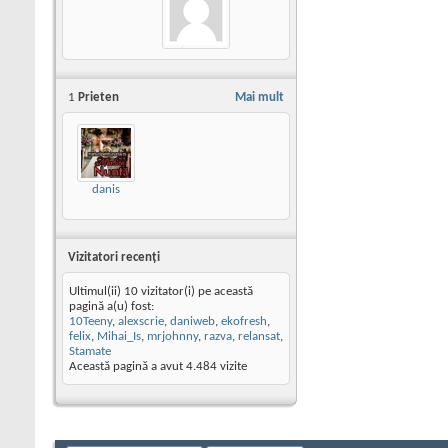
1
Prieten
Mai mult
danis
Vizitatori recenţi
Ultimul(ii) 10 vizitator(i) pe această
pagină a(u) fost:
10Teeny
,
alexscrie
,
daniweb
,
ekofresh
,
felix
,
Mihai_Is
,
mrjohnny
,
razva
,
relansat
,
Stamate
Această pagină a avut
4.484
vizite