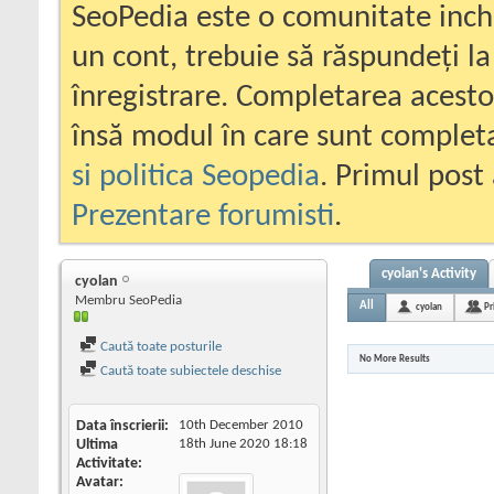
SeoPedia este o comunitate inc
un cont, trebuie să răspundeți la
înregistrare. Completarea acesto
însă modul în care sunt completa
si politica Seopedia
. Primul post 
Prezentare forumisti
.
cyolan's Activity
cyolan
Membru SeoPedia
All
cyolan
Pr
Caută toate posturile
No More Results
Caută toate subiectele deschise
Data înscrierii
10th December 2010
Ultima
18th June 2020
18:18
Activitate
Avatar