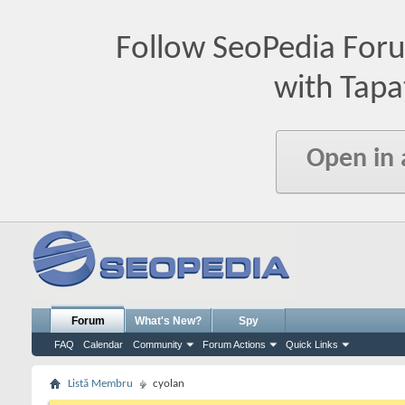
Follow SeoPedia For
with Tapa
Open in
Forum
What's New?
Spy
FAQ
Calendar
Community
Forum Actions
Quick Links
Listă Membru
cyolan