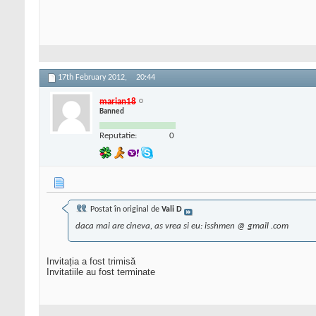
17th February 2012,
20:44
marian18
Banned
Reputatie:
0
Postat în original de
Vali D
daca mai are cineva, as vrea si eu: isshmen @ gmail .com
Invitația a fost trimisă
Invitatiile au fost terminate