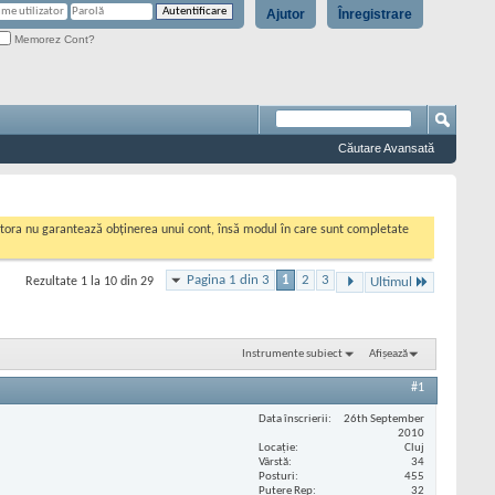
Ajutor
Înregistrare
Memorez Cont?
Căutare Avansată
cestora nu garantează obținerea unui cont, însă modul în care sunt completate
Pagina 1 din 3
1
2
3
Rezultate 1 la 10 din 29
Ultimul
Instrumente subiect
Afișează
#1
Data înscrierii
26th September
2010
Locaţie
Cluj
Vârstă
34
Posturi
455
Putere Rep
32