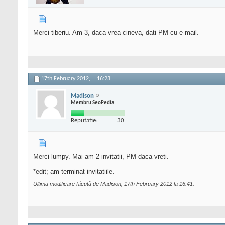
Merci tiberiu. Am 3, daca vrea cineva, dati PM cu e-mail.
17th February 2012,
16:23
Madison
Membru SeoPedia
Reputatie:
30
Merci lumpy. Mai am 2 invitatii, PM daca vreti.
*edit; am terminat invitatiile.
Ultima modificare făcută de Madison; 17th February 2012 la
16:41
.