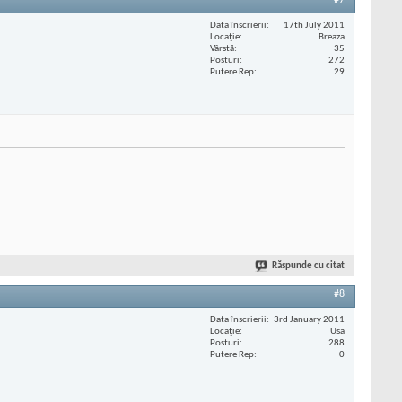
#7
Data înscrierii
17th July 2011
Locaţie
Breaza
Vârstă
35
Posturi
272
Putere Rep
29
Răspunde cu citat
#8
Data înscrierii
3rd January 2011
Locaţie
Usa
Posturi
288
Putere Rep
0