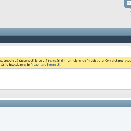
ont, trebuie să răspundeți la cele 5 întrebări din formularul de înregistrare. Completarea a
i să fie intotdeauna in
Prezentare forumisti
.