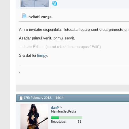
Invitatii zonga
Am o invitatie disponibila. Totodata fiecare cont creat primeste un n
Asadar primul venit, primul servit.
--- Later Edit --- (ca mi-a fost lene sa apas "Edit")
S-a dat lui
lumpy
.
.
17th February 2012,
16:14
danP
Membru SeoPedia
Reputatie:
31