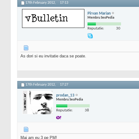
17th February 2012,
17:13
Pîrvan Marian
Membru SeoPedia
Reputatie:
30
As dori si eu invitatie daca se poate.
17th February 2012,
17:27
prodan_13
Membru SeoPedia
Reputatie:
38
Mai am eu 3 pe PM!