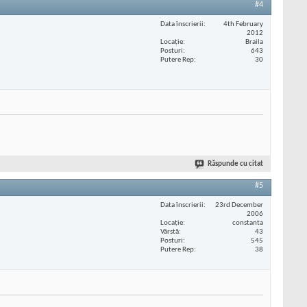
#4
Data înscrierii
4th February
2012
Locaţie
Braila
Posturi
643
Putere Rep
30
Răspunde cu citat
#5
Data înscrierii
23rd December
2006
Locaţie
constanta
Vârstă
43
Posturi
545
Putere Rep
38