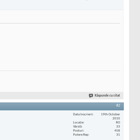
Răspunde cu citat
#2
Data înscrierii
19th October
2010
Locaţie
RO
Vârstă
33
Posturi
458
Putere Rep
31