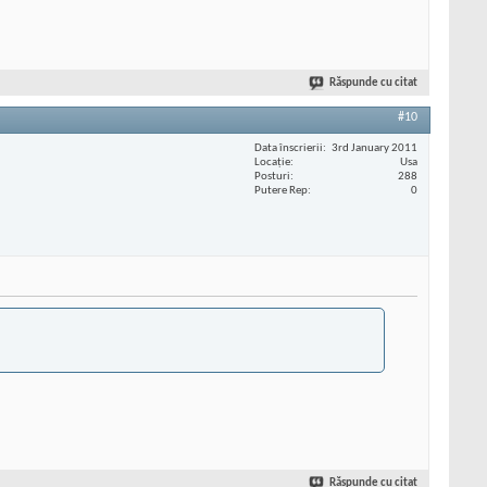
Răspunde cu citat
#10
Data înscrierii
3rd January 2011
Locaţie
Usa
Posturi
288
Putere Rep
0
Răspunde cu citat