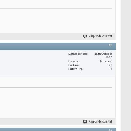
Răspunde cu citat
#6
Data înscrierii
15th October
2010
Locaţie
Bucuresti
Posturi
427
Putere Rep
34
Răspunde cu citat