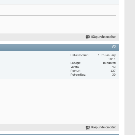
Răspunde cu citat
#3
Data înscrierii
18th January
2011
Locaţie
Bucuresti
Vârstă
43
Posturi
137
Putere Rep
30
Răspunde cu citat