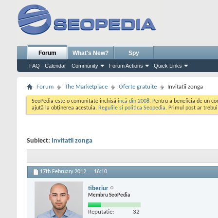
Forum
What's New?
Spy
FAQ
Calendar
Community
Forum Actions
Quick Links
Forum
The Marketplace
Oferte gratuite
Invitatii zonga
SeoPedia este o comunitate inchisă
incă din 2008
. Pentru a beneficia de un c
ajută la obținerea acestuia.
Regulile si politica Seopedia
. Primul post ar trebu
Subiect:
Invitatii zonga
17th February 2012,
16:10
tiberiur
Membru SeoPedia
Reputatie:
32