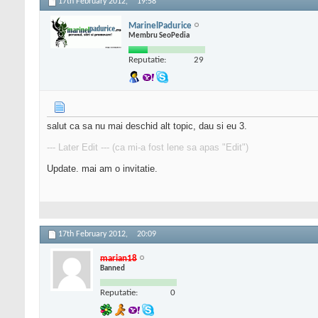
17th February 2012,
19:58
MarinelPadurice
Membru SeoPedia
Reputatie:
29
salut ca sa nu mai deschid alt topic, dau si eu 3.
--- Later Edit --- (ca mi-a fost lene sa apas "Edit")
Update. mai am o invitatie.
17th February 2012,
20:09
marian18
Banned
Reputatie:
0