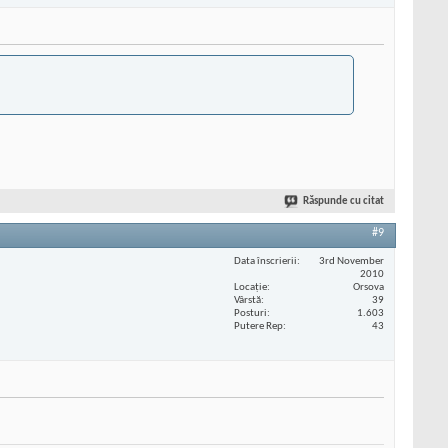
Răspunde cu citat
#9
Data înscrierii
3rd November
2010
Locaţie
Orsova
Vârstă
39
Posturi
1.603
Putere Rep
43