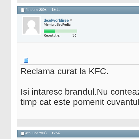
4th June 2008,
18:11
deadworldisee
Membru SeoPedia
Reputatie:
36
Reclama curat la KFC.
Isi intaresc brandul.Nu conte
timp cat este pomenit cuvantu
4th June 2008,
19:56