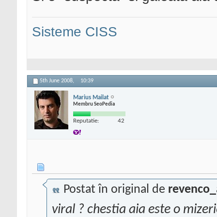
Sisteme CISS
5th June 2008,
10:39
Marius Mailat
Membru SeoPedia
Reputatie:
42
Postat în original de
revenco_
viral ? chestia aia este o mizer