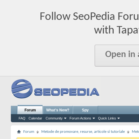
Follow SeoPedia For
with Tapa
Open in
Forum
What's New?
Spy
FAQ
Calendar
Community
Forum Actions
Quick Links
Forum
Metode de promovare, resurse, articole si tutoriale
Meto