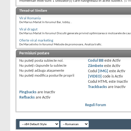
Momentan este/sunt 1 utilizator(i) care navighează în acest subiect.
(0 m
Thread-uri Similare
Viral Romania
De Marius Mailat în forumul Bar, lobby...
Viral dragut
De Marius Mailat în forumul Discutii generale privind optimizarea si motoarele de cau
Oferte viral marketing
De Marcelinho în forumul Metode de promovare, Analiza trafic.
Permisiuni postare
Nu puteţi
posta subiecte noi.
Codul BB
este
Activ
Nu puteţi
răspunde la subiecte
Zâmbete
este
Activ
Nu puteţi
adăuga ataşamente
Codul
[IMG]
este
Activ
Nu puteţi
modifica posturile proprii
[VIDEO]
code is
Activ
Codul HTML este
Inactiv
Trackbacks
are
Inactiv
Pingbacks
are
Inactiv
Refbacks
are
Activ
Reguli Forum