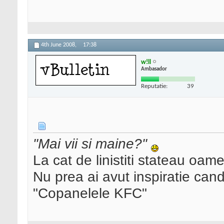
4th June 2008,
17:38
w!ll
Ambasador
Reputatie:
39
"Mai vii si maine?"
La cat de linistiti stateau oam
Nu prea ai avut inspiratie cand 
"Copanelele KFC"