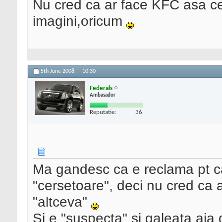
Nu cred ca ar face KFC asa cev
imagini,oricum
5th June 2008,
10:30
Federals
Ambasador
Reputatie:
36
Ma gandesc ca e reclama pt ca
"cersetoare", deci nu cred ca 
"altceva"
Si e "suspecta" si galeata ai