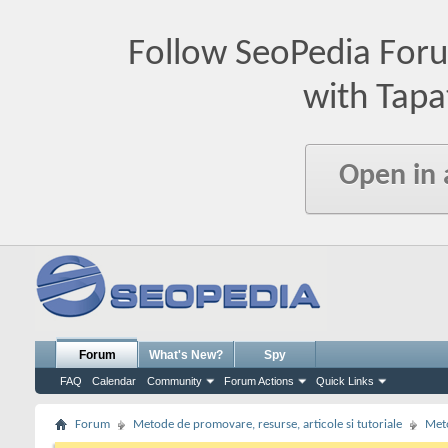
Follow SeoPedia For
with Tapa
Open in
Forum
What's New?
Spy
FAQ
Calendar
Community
Forum Actions
Quick Links
Forum
Metode de promovare, resurse, articole si tutoriale
Meto