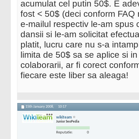
acumulat cel putin 50$. E adev
fost < 50$ (deci conform FAQ nu
e-mailul respectiv le-am spus 
dansii si le-am solicitat efect
platit, lucru care nu s-a intam
limita de 50$ sa se aplice si in 
colaborarii, ar fi corect confor
fiecare este liber sa aleaga!
15th January 2008,
10:17
wikiteam
Junior SeoPedia
Reputatie:
0