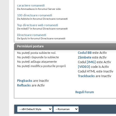
caractere romanesti
De Ammadeuss în forumul Server side
100 directoare romanesti
De Addsite în forumul Directoare romanesti
Top directoare web romanesti
De mike07 în forumul Directoare romanesti
Directoare romanesti
De Sputz în forumul Directoare romanesti
Permisiuni postare
Nu puteţi
posta subiecte noi.
Codul BB
este
Activ
Nu puteţi
răspunde la subiecte
Zâmbete
este
Activ
Nu puteţi
adăuga ataşamente
Codul
[IMG]
este
Activ
Nu puteţi
modifica posturile proprii
[VIDEO]
code is
Activ
Codul HTML este
Inactiv
Trackbacks
are
Inactiv
Pingbacks
are
Inactiv
Refbacks
are
Activ
Reguli Forum