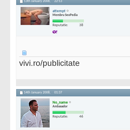
13th January 2008,
22:13
attempt
Membru SeoPedia
Reputatie:
38
vivi.ro/publicitate
14th January 2008,
01:37
No_name
Ambasador
Reputatie:
46