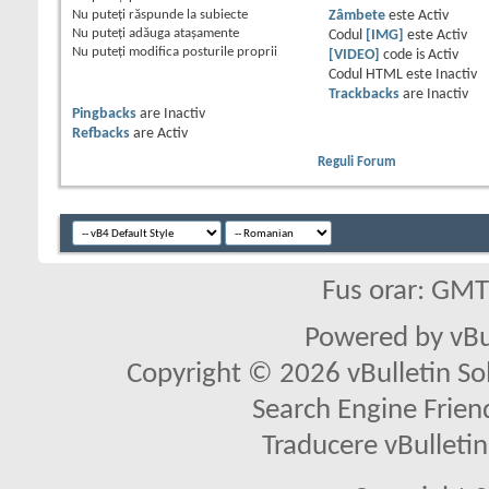
Nu puteţi
răspunde la subiecte
Zâmbete
este
Activ
Nu puteţi
adăuga ataşamente
Codul
[IMG]
este
Activ
Nu puteţi
modifica posturile proprii
[VIDEO]
code is
Activ
Codul HTML este
Inactiv
Trackbacks
are
Inactiv
Pingbacks
are
Inactiv
Refbacks
are
Activ
Reguli Forum
Fus orar: GM
Powered by vBu
Copyright © 2026 vBulletin Solu
Search Engine Frien
Traducere vBullet