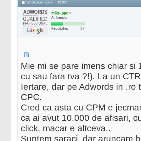
1st October 2007,
13:33
mike_ppc
Ambasador
Reputatie:
37
Mie mi se pare imens chiar s
cu sau fara tva ?!). La un CT
Iertare, dar pe Adwords in .ro 
CPC.
Cred ca asta cu CPM e jecmane
ca ai avut 10.000 de afisari, 
click, macar e altceva..
Suntem saraci, dar aruncam b