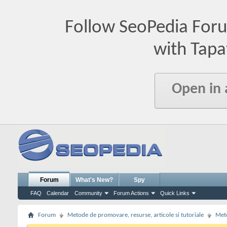
Follow SeoPedia For
with Tapa
Open in
Forum
What's New?
Spy
FAQ
Calendar
Community
Forum Actions
Quick Links
Forum
Metode de promovare, resurse, articole si tutoriale
Meto