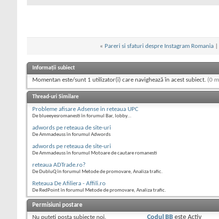
«
Pareri si sfaturi despre Instagram Romania
Informații subiect
Momentan este/sunt 1 utilizator(i) care navighează în acest subiect.
(0 m
Thread-uri Similare
Probleme afisare Adsense in reteaua UPC
De blueeyesromanesti în forumul Bar, lobby...
adwords pe reteaua de site-uri
De Ammadeuss în forumul Adwords
adwords pe reteaua de site-uri
De Ammadeuss în forumul Motoare de cautare romanesti
reteaua ADTrade.ro?
De DubluQ în forumul Metode de promovare, Analiza trafic.
Reteaua De Afiliera - Affili.ro
De RedPoint în forumul Metode de promovare, Analiza trafic.
Permisiuni postare
Nu puteţi
posta subiecte noi.
Codul BB
este
Activ