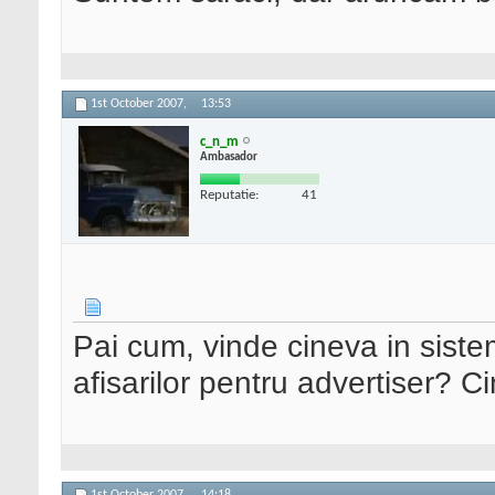
1st October 2007,
13:53
c_n_m
Ambasador
Reputatie:
41
Pai cum, vinde cineva in sist
afisarilor pentru advertiser? 