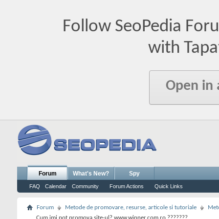
Follow SeoPedia For
with Tapa
Open in
Forum
What's New?
Spy
FAQ
Calendar
Community
Forum Actions
Quick Links
Forum
Metode de promovare, resurse, articole si tutoriale
Meto
Cum imi pot promova site-ul? www.winner.com.ro ???????