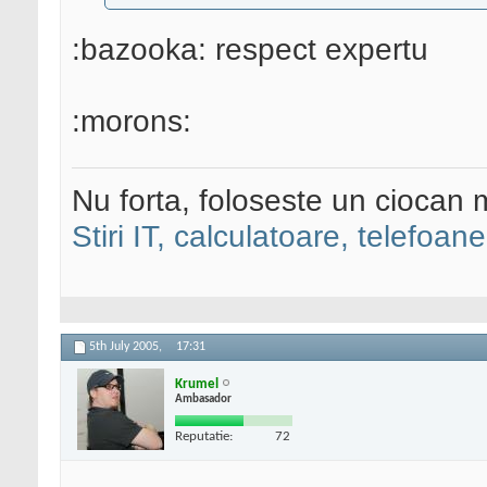
:bazooka: respect expertu
:morons:
Nu forta, foloseste un ciocan 
Stiri IT, calculatoare, telefoane
5th July 2005,
17:31
Krumel
Ambasador
Reputatie:
72