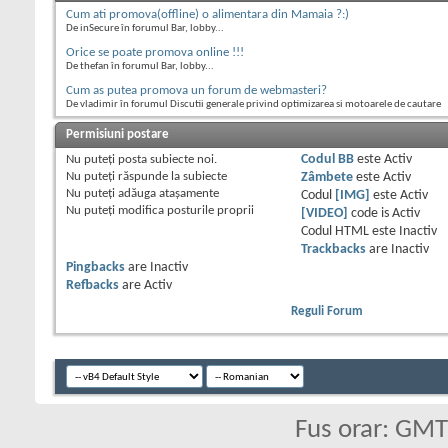
Cum ati promova(offline) o alimentara din Mamaia ?:)
De inSecure în forumul Bar, lobby...
Orice se poate promova online !!!
De thefan în forumul Bar, lobby...
Cum as putea promova un forum de webmasteri?
De vladimir în forumul Discutii generale privind optimizarea si motoarele de cautare
Permisiuni postare
Nu puteţi
posta subiecte noi.
Codul BB
este
Activ
Nu puteţi
răspunde la subiecte
Zâmbete
este
Activ
Nu puteţi
adăuga ataşamente
Codul
[IMG]
este
Activ
Nu puteţi
modifica posturile proprii
[VIDEO]
code is
Activ
Codul HTML este
Inactiv
Trackbacks
are
Inactiv
Pingbacks
are
Inactiv
Refbacks
are
Activ
Reguli Forum
Fus orar: GM