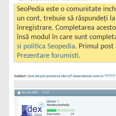
SeoPedia este o comunitate inc
un cont, trebuie să răspundeți la
înregistrare. Completarea acesto
însă modul în care sunt completa
si politica Seopedia
. Primul post 
Prezentare forumisti
.
Subiect:
Cum imi pot promova site-ul? www.winner.com.ro ???????
5th July 2005,
17:24
dexter
Membru SeoPedia
Reputatie:
39