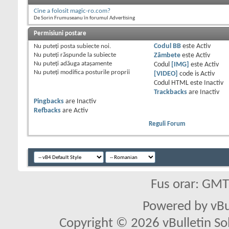
Cine a folosit magic-ro.com?
De Sorin Frumuseanu în forumul Advertising
Permisiuni postare
Nu puteţi
posta subiecte noi.
Codul BB
este
Activ
Nu puteţi
răspunde la subiecte
Zâmbete
este
Activ
Nu puteţi
adăuga ataşamente
Codul
[IMG]
este
Activ
Nu puteţi
modifica posturile proprii
[VIDEO]
code is
Activ
Codul HTML este
Inactiv
Trackbacks
are
Inactiv
Pingbacks
are
Inactiv
Refbacks
are
Activ
Reguli Forum
Fus orar: GM
Powered by vBu
Copyright © 2026 vBulletin Solu