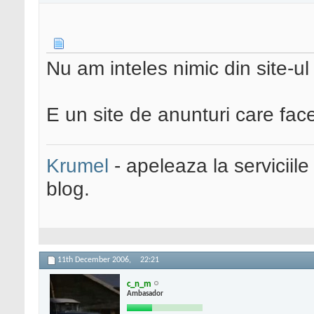
Nu am inteles nimic din site-ul 
E un site de anunturi care fa
Krumel
- apeleaza la serviciile
blog.
11th December 2006,
22:21
c_n_m
Ambasador