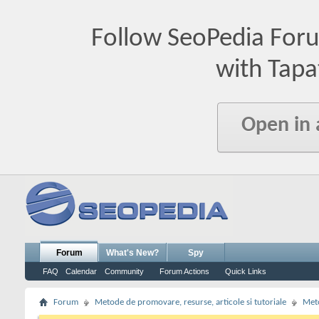
Follow SeoPedia For
with Tapa
Open in
Forum
What's New?
Spy
FAQ
Calendar
Community
Forum Actions
Quick Links
Forum
Metode de promovare, resurse, articole si tutoriale
Meto