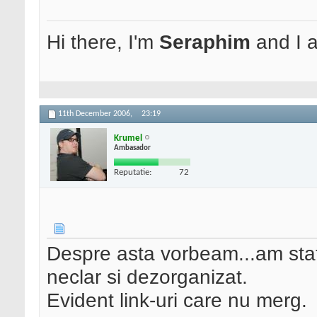
Hi there, I'm
Seraphim
and I
11th December 2006,
23:19
Krumel
Ambasador
Reputatie:
72
Despre asta vorbeam...am stat 
neclar si dezorganizat.
Evident link-uri care nu merg.