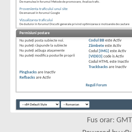
De mamulea în forumul Metode de promovare, Analiza trafic.
Provenienta traficului unui site
De emanuel în forumul Google
Vizualizarea traficului
De duduloi în forumul Discutii generale privind optimizarea si motoarele de cautare
Permisiuni postare
Nu puteţi
posta subiecte noi.
Codul BB
este
Activ
Nu puteţi
răspunde la subiecte
Zâmbete
este
Activ
Nu puteţi
adăuga ataşamente
Codul
[IMG]
este
Activ
Nu puteţi
modifica posturile proprii
[VIDEO]
code is
Activ
Codul HTML este
Inactiv
Trackbacks
are
Inactiv
Pingbacks
are
Inactiv
Refbacks
are
Activ
Reguli Forum
Fus orar: GM