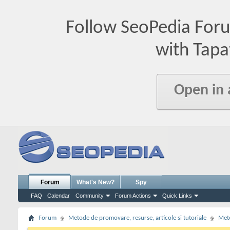
Follow SeoPedia For
with Tapa
Open in
Forum
What's New?
Spy
FAQ
Calendar
Community
Forum Actions
Quick Links
Forum
Metode de promovare, resurse, articole si tutoriale
Meto