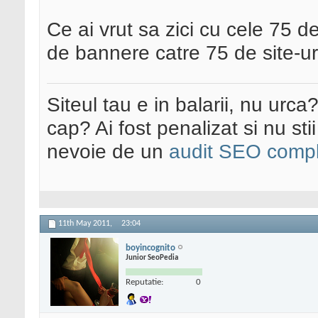
Ce ai vrut sa zici cu cele 75 d
de bannere catre 75 de site-uri
Siteul tau e in balarii, nu urca
cap? Ai fost penalizat si nu sti
nevoie de un
audit SEO compl
11th May 2011,
23:04
boyincognito
Junior SeoPedia
Reputatie:
0