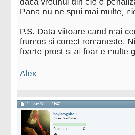
daca vreunul din ele e penaliza
Pana nu ne spui mai multe, ni
P.S. Data viitoare cand mai cer
frumos si corect romaneste. Nic
foarte prost si ai foarte multe g
Alex
12th May 2011,
01:07
boyincognito
Junior SeoPedia
Reputatie:
0