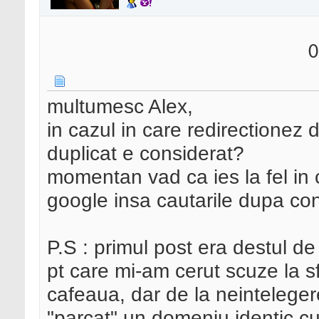
0
multumesc Alex,
in cazul in care redirectionez 
duplicat e considerat?
momentan vad ca ies la fel in c
google insa cautarile dupa con
P.S : primul post era destul de
pt care mi-am cerut scuze la s
cafeaua, dar de la neinteleger
"parcat" un domeniu identic cu