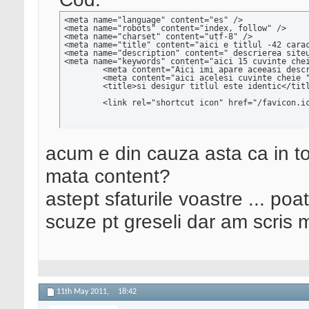
<meta name="language" content="es" />

<meta name="robots" content="index, follow" />

<meta name="charset" content="utf-8" />

<meta name="title" content="aici e titlul -42 carac
<meta name="description" content=" descrierea siteu
<meta name="keywords" content="aici 15 cuvinte chei
	<meta content="Aici imi apare aceeasi descriere ca mai sus" name="description" />

	<meta content="aici acelesi cuvinte cheie " name="keywords" />

	<title>si desigur titlul este identic</title>

	<link rel="shortcut icon" href="/favicon.i
acum e din cauza asta ca in t
mata content?
astept sfaturile voastre ... p
scuze pt greseli dar am scris 
11th May 2011,
18:42