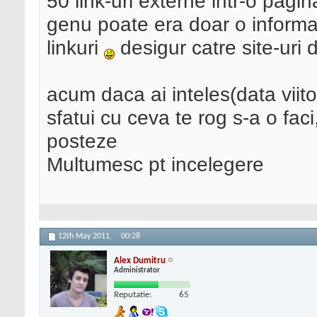
50 link-uri externe intr-o pagi
genu poate era doar o informa
linkuri
desigur catre site-uri d
acum daca ai inteles(data viitoa
sfatui cu ceva te rog s-a o faci
posteze
Multumesc pt incelegere
12th May 2011,
00:28
Alex Dumitru
Administrator
Reputatie:
65