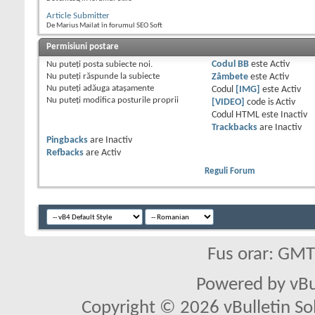
Article Submitter
De Marius Mailat în forumul SEO Soft
Permisiuni postare
Nu puteţi
posta subiecte noi.
Codul BB
este
Activ
Nu puteţi
răspunde la subiecte
Zâmbete
este
Activ
Nu puteţi
adăuga ataşamente
Codul
[IMG]
este
Activ
Nu puteţi
modifica posturile proprii
[VIDEO]
code is
Activ
Codul HTML este
Inactiv
Trackbacks
are
Inactiv
Pingbacks
are
Inactiv
Refbacks
are
Activ
Reguli Forum
Fus orar: GM
Powered by vBu
Copyright © 2026 vBulletin Solu