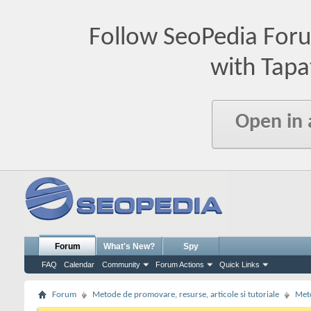
Follow SeoPedia For
with Tapa
Open in
Forum
What's New?
Spy
FAQ
Calendar
Community
Forum Actions
Quick Links
Forum
Metode de promovare, resurse, articole si tutoriale
Meto