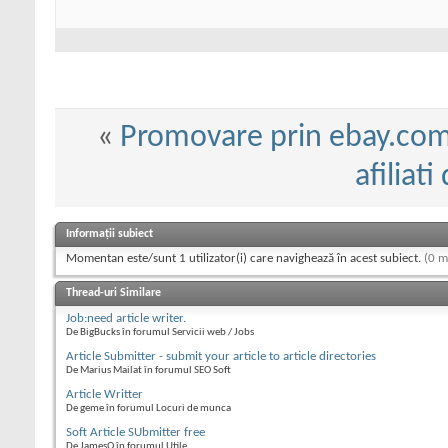
«
Promovare prin ebay.co
afiliat
Informații subiect
Momentan este/sunt 1 utilizator(i) care navighează în acest subiect.
(0 m
Thread-uri Similare
Job:need article writer.
De BigBucks în forumul Servicii web / Jobs
Article Submitter - submit your article to article directories
De Marius Mailat în forumul SEO Soft
Article Writter
De geme în forumul Locuri de munca
Soft Article SUbmitter free
De JamesQ în forumul Utile