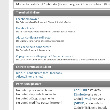
Momentan este/sunt 1 utilizator(i) care navighează în acest subiect.
(0 m
Thread-uri Similare
Facebook down ?
De Cristian Mezei în forumul Discutii Social Media
Facebook ads
De Adrian Poputoaia în forumul Discutii Social Media
Ajutor configurare director
De DubluQ în forumul Directoare romanesti
wp-cache help configurare
De florin în forumul Server side
O pagina catre alta pagina ? Se penalizeaza ?
De Cata. în forumul Discutii generale privind optimizarea si motoarele de cautare
Etichete pentru acest subiect
bloguri
,
configurare feed
,
facebook
Afișează nor etichetă
Permisiuni postare
Nu puteţi
posta subiecte noi.
Codul BB
este
Activ
Nu puteţi
răspunde la subiecte
Zâmbete
este
Activ
Nu puteţi
adăuga ataşamente
Codul
[IMG]
este
Activ
Nu puteţi
modifica posturile proprii
[VIDEO]
code is
Activ
Codul HTML este
Inactiv