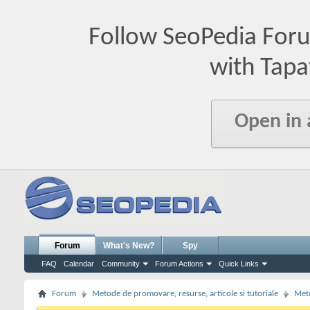
Follow SeoPedia For
with Tapa
Open in
Forum
What's New?
Spy
FAQ
Calendar
Community
Forum Actions
Quick Links
Forum
Metode de promovare, resurse, articole si tutoriale
Meto