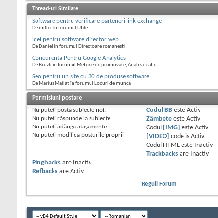
Thread-uri Similare
Software pentru verificare parteneri link exchange
De miller în forumul Utile
idei pentru software director web
De Daniel în forumul Directoare romanesti
Concurenta Pentru Google Analytics
De Bruzli în forumul Metode de promovare, Analiza trafic.
Seo pentru un site cu 30 de produse software
De Marius Mailat în forumul Locuri de munca
Permisiuni postare
Nu puteţi
posta subiecte noi.
Codul BB
este
Activ
Nu puteţi
răspunde la subiecte
Zâmbete
este
Activ
Nu puteţi
adăuga ataşamente
Codul
[IMG]
este
Activ
Nu puteţi
modifica posturile proprii
[VIDEO]
code is
Activ
Codul HTML este
Inactiv
Trackbacks
are
Inactiv
Pingbacks
are
Inactiv
Refbacks
are
Activ
Reguli Forum