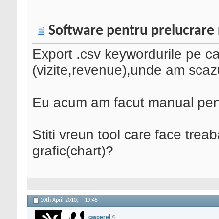
Software pentru prelucrare 
Export .csv keywordurile pe ca
(vizite,revenue),unde am scaz
Eu acum am facut manual pentr
Stiti vreun tool care face trea
grafic(chart)?
10th April 2010,
19:45
casperel