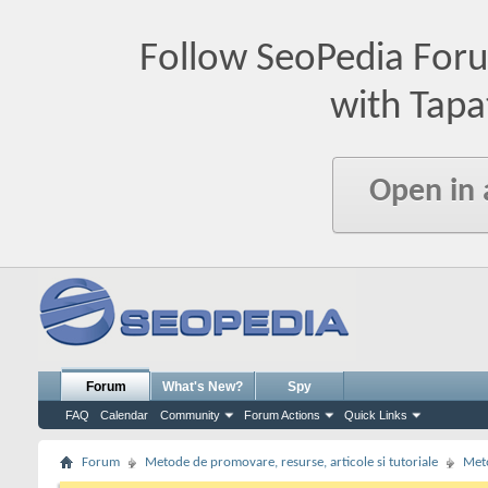
Follow SeoPedia For
with Tapa
Open in
Forum
What's New?
Spy
FAQ
Calendar
Community
Forum Actions
Quick Links
Forum
Metode de promovare, resurse, articole si tutoriale
Meto