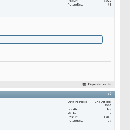
Posturi
4.029
Putere Rep
98
.
Răspunde cu citat
#6
Data înscrierii
2nd October
2007
Locaţie
Iasi
Vârstă
42
Posturi
1.068
Putere Rep
37