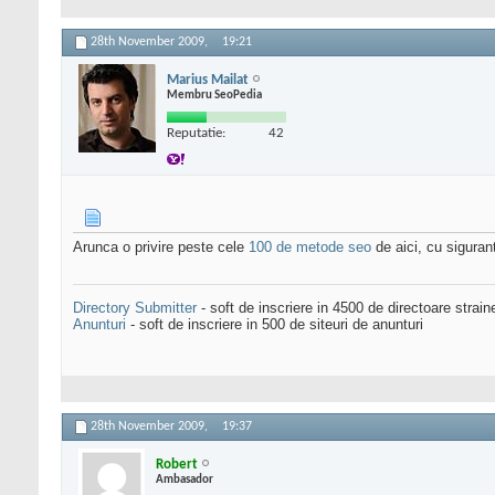
28th November 2009,
19:21
Marius Mailat
Membru SeoPedia
Reputatie:
42
Arunca o privire peste cele
100 de metode seo
de aici, cu siguran
Directory Submitter
- soft de inscriere in 4500 de directoare strai
Anunturi
- soft de inscriere in 500 de siteuri de anunturi
28th November 2009,
19:37
Robert
Ambasador