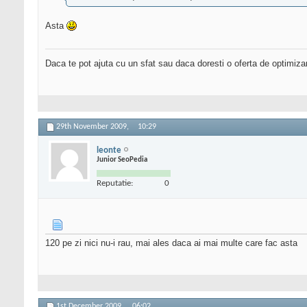
Asta
Daca te pot ajuta cu un sfat sau daca doresti o oferta de optimiza
29th November 2009,
10:29
leonte
Junior SeoPedia
Reputatie:
0
120 pe zi nici nu-i rau, mai ales daca ai mai multe care fac asta
1st December 2009,
06:02