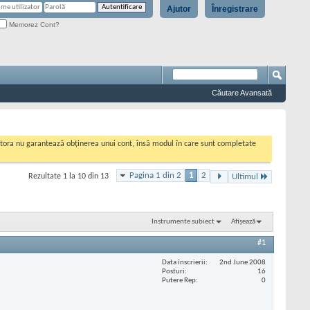
Ajutor
Înregistrare
Memorez Cont?
Căutare Avansată
cestora nu garantează obținerea unui cont, însă modul în care sunt completate
Pagina 1 din 2
1
2
Rezultate 1 la 10 din 13
Ultimul
Instrumente subiect
Afișează
#1
Data înscrierii
2nd June 2008
Posturi
16
Putere Rep
0