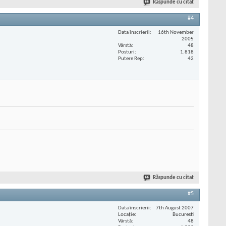
Răspunde cu citat
#4
Data înscrierii
16th November
2005
Vârstă
48
Posturi
1.818
Putere Rep
42
Răspunde cu citat
#5
Data înscrierii
7th August 2007
Locaţie
Bucuresti
Vârstă
48