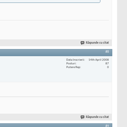
Răspunde cu citat
#8
Data înscrierii
14th April 2008
Posturi
87
Putere Rep
0
Răspunde cu citat
#9