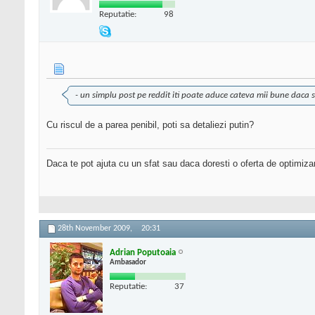
Reputatie:
98
- un simplu post pe reddit iti poate aduce cateva mii bune daca sti
Cu riscul de a parea penibil, poti sa detaliezi putin?
Daca te pot ajuta cu un sfat sau daca doresti o oferta de optimiza
28th November 2009,
20:31
Adrian Poputoaia
Ambasador
Reputatie:
37