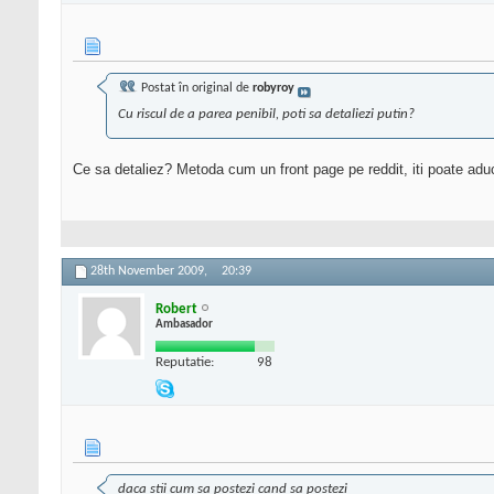
Postat în original de
robyroy
Cu riscul de a parea penibil, poti sa detaliezi putin?
Ce sa detaliez? Metoda cum un front page pe reddit, iti poate ad
28th November 2009,
20:39
Robert
Ambasador
Reputatie:
98
daca stii cum sa postezi cand sa postezi