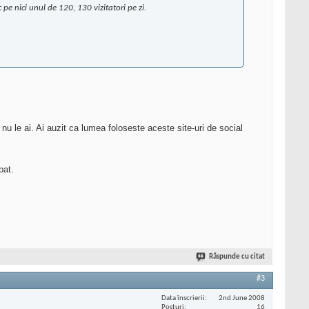
pe nici unul de 120, 130 vizitatori pe zi.
nu le ai. Ai auzit ca lumea foloseste aceste site-uri de social
pat.
Răspunde cu citat
#3
Data înscrierii
2nd June 2008
Posturi
16