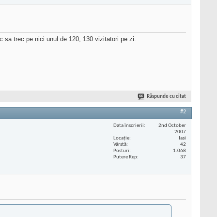
sa trec pe nici unul de 120, 130 vizitatori pe zi.
Răspunde cu citat
#2
Data înscrierii
2nd October
2007
Locaţie
Iasi
Vârstă
42
Posturi
1.068
Putere Rep
37