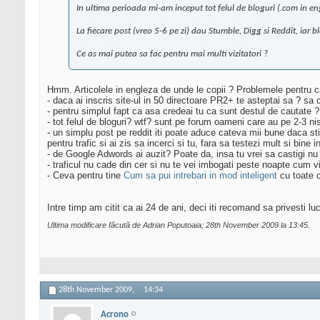
In ultima perioada mi-am inceput tot felul de bloguri (.com in eng
La fiecare post (vreo 5-6 pe zi) dau Stumble, Digg si Reddit, iar b
Ce as mai putea sa fac pentru mai multi vizitatori ?
Hmm. Articolele in engleza de unde le copii ? Problemele pentru ca
- daca ai inscris site-ul in 50 directoare PR2+ te asteptai sa ? sa 
- pentru simplul fapt ca asa credeai tu ca sunt destul de cautate ?
- tot felul de bloguri? wtf? sunt pe forum oameni care au pe 2-3 nis
- un simplu post pe reddit iti poate aduce cateva mii bune daca sti
pentru trafic si ai zis sa incerci si tu, fara sa testezi mult si bine i
- de Google Adwords ai auzit? Poate da, insa tu vrei sa castigi nu
- traficul nu cade din cer si nu te vei imbogati peste noapte cum v
- Ceva pentru tine
Cum sa pui intrebari in mod inteligent
cu toate c
Intre timp am citit ca ai 24 de ani, deci iti recomand sa privesti lucr
Ultima modificare făcută de Adrian Poputoaia; 28th November 2009 la
13:45
.
28th November 2009,
14:34
Acrono