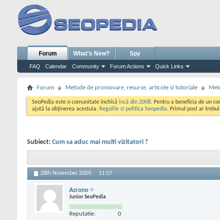
Forum
What's New?
Spy
FAQ
Calendar
Community
Forum Actions
Quick Links
Forum
Metode de promovare, resurse, articole si tutoriale
Meto
SeoPedia este o comunitate inchisă
incă din 2008
. Pentru a beneficia de un c
ajută la obținerea acestuia.
Regulile si politica Seopedia
. Primul post ar trebu
Subiect:
Cum sa aduc mai multi vizitatori ?
28th November 2009,
11:57
Acrono
Junior SeoPedia
Reputatie:
0