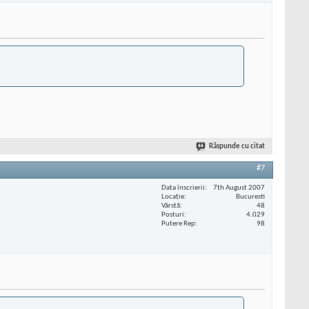
Răspunde cu citat
#7
Data înscrierii
7th August 2007
Locaţie
Bucuresti
Vârstă
48
Posturi
4.029
Putere Rep
98