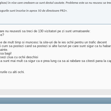
leza) in nise care credeam ca sunt destul cautate. Problema este ca nu reusesc sa trec 
logurile sunt inscrise in aprox 50 de directoare PR2+.
re nu reusesti sa treci de 130 vizitatori pe zi sunt urmatoarele:
ce?
e de mult timp si muncesc la site-uri de le ies ochii pentru un trafic decent
i cum sa postezi cand sa postezi si alte lucruri pe care sunt sigur ca tu habar 
nainte.
 sa bagi!
isezi ziua cu ochii deschisi
a sunt mai mult ca sigur ca e prea lung ca sa ai rabdare sa citesti pana la ca
urile cu alti ochi.