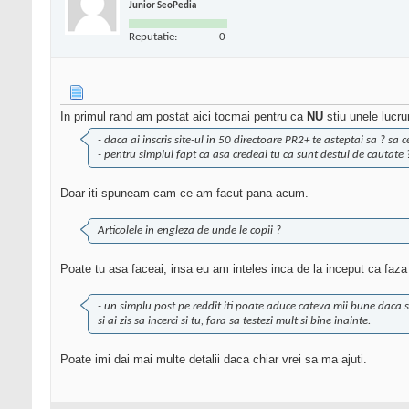
Junior SeoPedia
Reputatie:
0
In primul rand am postat aici tocmai pentru ca
NU
stiu unele lucru
- daca ai inscris site-ul in 50 directoare PR2+ te asteptai sa ? sa c
- pentru simplul fapt ca asa credeai tu ca sunt destul de cautate 
Doar iti spuneam cam ce am facut pana acum.
Articolele in engleza de unde le copii ?
Poate tu asa faceai, insa eu am inteles inca de la inceput ca f
- un simplu post pe reddit iti poate aduce cateva mii bune daca sti
si ai zis sa incerci si tu, fara sa testezi mult si bine inainte.
Poate imi dai mai multe detalii daca chiar vrei sa ma ajuti.