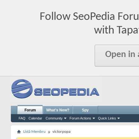
Follow SeoPedia For
with Tapa
Open in
Forum
What's New?
Spy
FAQ
Calendar
Community
Forum Actions
Quick Links
Listă Membru
victorpopa