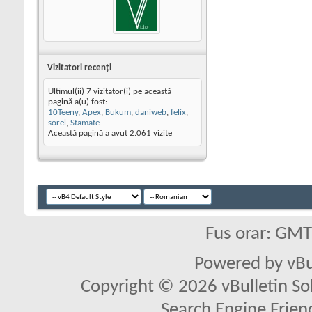
Vizitatori recenţi
Ultimul(ii) 7 vizitator(i) pe această
pagină a(u) fost:
10Teeny
,
Apex
,
Bukum
,
daniweb
,
felix
,
sorel
,
Stamate
Această pagină a avut
2.061
vizite
Fus orar: GM
Powered by vBu
Copyright © 2026 vBulletin Solu
Search Engine Frien