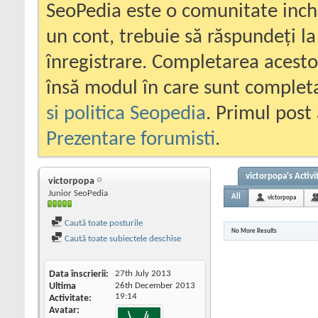
SeoPedia este o comunitate inc
un cont, trebuie să răspundeți la
înregistrare. Completarea acesto
însă modul în care sunt completa
si politica Seopedia
. Primul post 
Prezentare forumisti
.
victorpopa's Activi
victorpopa
Junior SeoPedia
All
victorpopa
Caută toate posturile
No More Results
Caută toate subiectele deschise
Data înscrierii
27th July 2013
Ultima
26th December 2013
19:14
Activitate
Avatar