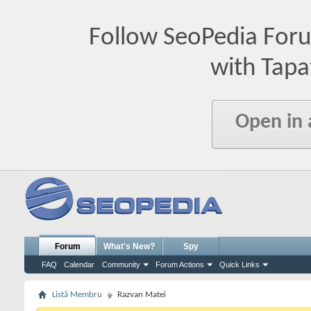
Follow SeoPedia For
with Tapa
Open in
Forum
What's New?
Spy
FAQ
Calendar
Community
Forum Actions
Quick Links
Listă Membru
Razvan Matei