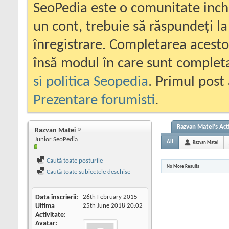
SeoPedia este o comunitate inc
un cont, trebuie să răspundeți la
înregistrare. Completarea acesto
însă modul în care sunt completa
si politica Seopedia
. Primul post 
Prezentare forumisti
.
Razvan Matei's Act
Razvan Matei
Junior SeoPedia
All
Razvan Matei
Caută toate posturile
No More Results
Caută toate subiectele deschise
Data înscrierii
26th February 2015
Ultima
25th June 2018
20:02
Activitate
Avatar