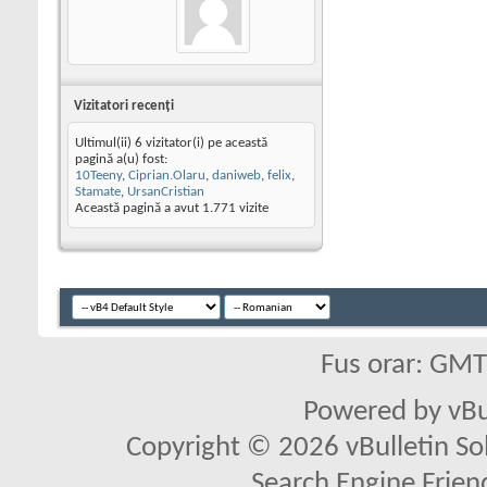
Vizitatori recenţi
Ultimul(ii) 6 vizitator(i) pe această
pagină a(u) fost:
10Teeny
,
Ciprian.Olaru
,
daniweb
,
felix
,
Stamate
,
UrsanCristian
Această pagină a avut
1.771
vizite
Fus orar: GM
Powered by vBu
Copyright © 2026 vBulletin Solu
Search Engine Frien