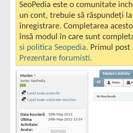
SeoPedia este o comunitate inc
un cont, trebuie să răspundeți la
înregistrare. Completarea acesto
însă modul în care sunt completa
si politica Seopedia
. Primul post 
Prezentare forumisti
.
Marlen's Activity
Marlen
Junior SeoPedia
All
Marlen
P
Caută toate posturile
No More Results
Caută toate subiectele deschise
Data înscrierii
10th May 2013
Ultima
24th May 2013
13:59
Activitate
Avatar