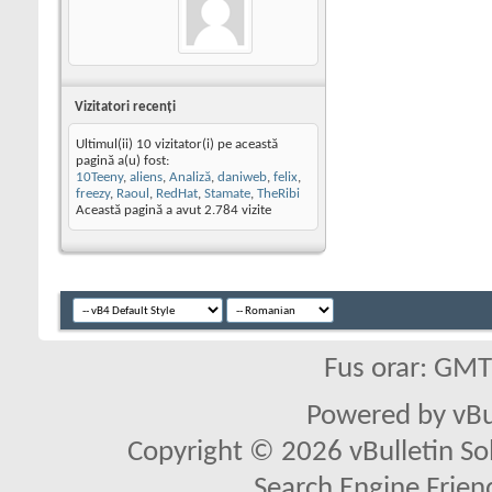
Vizitatori recenţi
Ultimul(ii) 10 vizitator(i) pe această
pagină a(u) fost:
10Teeny
,
aliens
,
Analiză
,
daniweb
,
felix
,
freezy
,
Raoul
,
RedHat
,
Stamate
,
TheRibi
Această pagină a avut
2.784
vizite
Fus orar: GM
Powered by vBu
Copyright © 2026 vBulletin Solu
Search Engine Frien