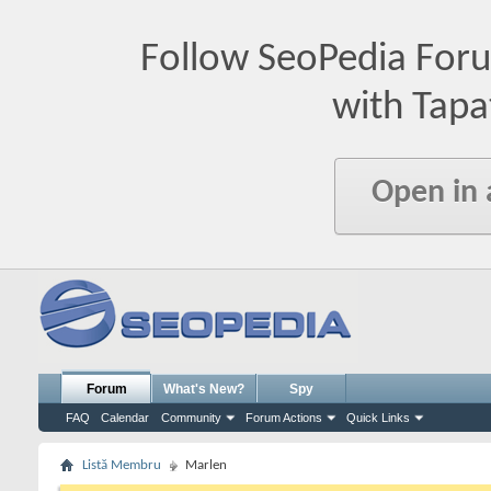
Follow SeoPedia For
with Tapa
Open in
Forum
What's New?
Spy
FAQ
Calendar
Community
Forum Actions
Quick Links
Listă Membru
Marlen