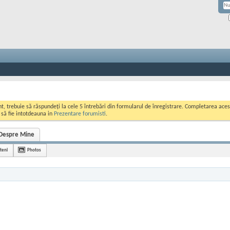
ont, trebuie să răspundeți la cele 5 întrebări din formularul de înregistrare. Completarea a
i să fie intotdeauna in
Prezentare forumisti
.
Despre Mine
teni
Photos