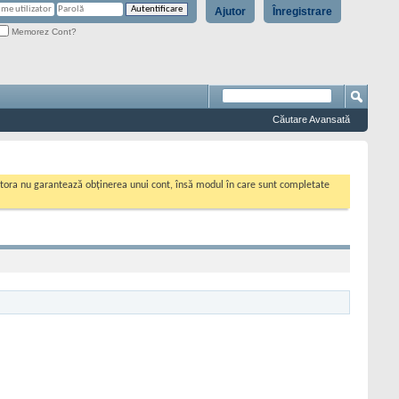
Ajutor
Înregistrare
Memorez Cont?
Căutare Avansată
cestora nu garantează obținerea unui cont, însă modul în care sunt completate