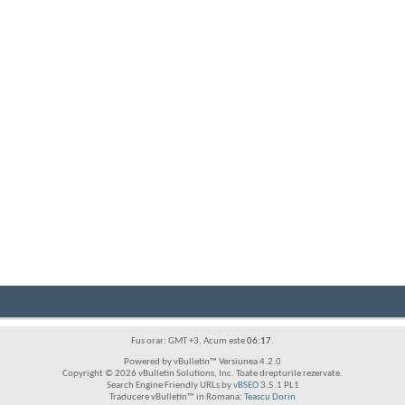
Fus orar: GMT +3. Acum este
06:17
.
Powered by vBulletin™ Versiunea 4.2.0
Copyright © 2026 vBulletin Solutions, Inc. Toate drepturile rezervate.
Search Engine Friendly URLs by
vBSEO
3.5.1 PL1
Traducere vBulletin™ in Romana:
Teascu Dorin