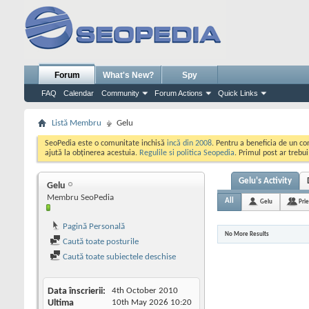
Forum
What's New?
Spy
FAQ
Calendar
Community
Forum Actions
Quick Links
Listă Membru
Gelu
SeoPedia este o comunitate inchisă
incă din 2008
. Pentru a beneficia de un c
ajută la obținerea acestuia.
Regulile si politica Seopedia
. Primul post ar trebu
Gelu's Activity
Gelu
Membru SeoPedia
All
Gelu
Prie
Pagină Personală
No More Results
Caută toate posturile
Caută toate subiectele deschise
Data înscrierii
4th October 2010
Ultima
10th May 2026
10:20