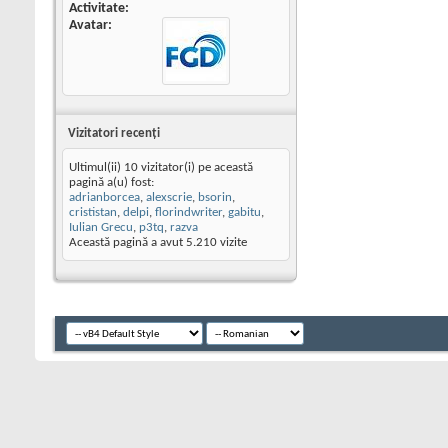
Activitate
Avatar
Vizitatori recenţi
Ultimul(ii) 10 vizitator(i) pe această
pagină a(u) fost:
adrianborcea
,
alexscrie
,
bsorin
,
crististan
,
delpi
,
florindwriter
,
gabitu
,
Iulian Grecu
,
p3tq
,
razva
Această pagină a avut
5.210
vizite