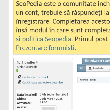
SeoPedia este o comunitate inc
un cont, trebuie să răspundeți la
înregistrare. Completarea acesto
însă modul în care sunt completa
si politica Seopedia
. Primul post 
Prezentare forumisti
.
florindwriter's Act
florindwriter
Junior SeoPedia
All
florindwriter
Caută toate posturile
No More Results
Caută toate subiectele deschise
Data înscrierii
27th September 2016
Ultima
25th March 2025
19:05
Activitate
Avatar