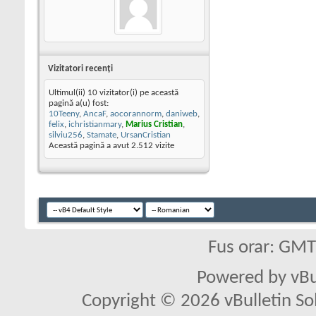
Vizitatori recenţi
Ultimul(ii) 10 vizitator(i) pe această
pagină a(u) fost:
10Teeny
,
AncaF
,
aocorannorm
,
daniweb
,
felix
,
ichristianmary
,
Marius Cristian
,
silviu256
,
Stamate
,
UrsanCristian
Această pagină a avut
2.512
vizite
Fus orar: GM
Powered by vBu
Copyright © 2026 vBulletin Solu