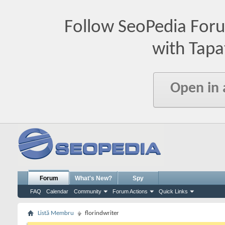
Follow SeoPedia For
with Tapa
Open in
Forum
What's New?
Spy
FAQ
Calendar
Community
Forum Actions
Quick Links
Listă Membru
florindwriter