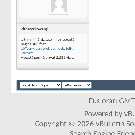
Vizitatori recenţi
Ultimul(ii) 5 vizitator(i) pe această
pagină a(u) fost:
10Teeny
,
casperel
,
daniweb
,
felix
,
Stamate
Această pagină a avut
2.231
vizite
Fus orar: GM
Powered by vBu
Copyright © 2026 vBulletin Solu
Search Engine Frien