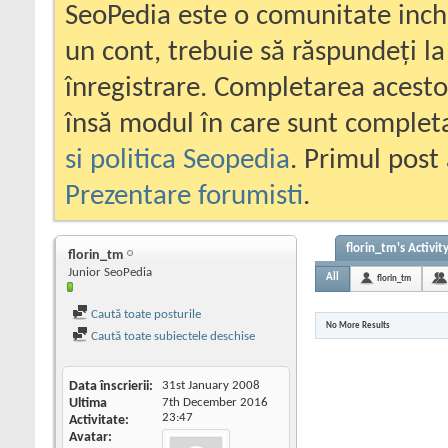
SeoPedia este o comunitate inc
un cont, trebuie să răspundeți la
înregistrare. Completarea acesto
însă modul în care sunt completa
si politica Seopedia
. Primul post 
Prezentare forumisti
.
florin_tm's Activit
florin_tm
Junior SeoPedia
All
florin_tm
Caută toate posturile
No More Results
Caută toate subiectele deschise
Data înscrierii
31st January 2008
Ultima
7th December 2016
23:47
Activitate
Avatar