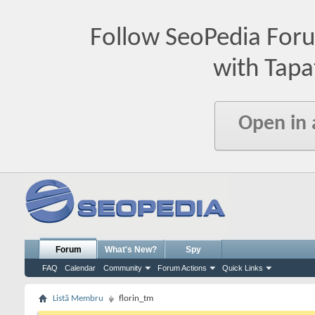
Follow SeoPedia For
with Tapa
Open in
Forum
What's New?
Spy
FAQ
Calendar
Community
Forum Actions
Quick Links
Listă Membru
florin_tm