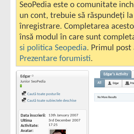
SeoPedia este o comunitate inc
un cont, trebuie să răspundeți la
înregistrare. Completarea acesto
însă modul în care sunt completa
si politica Seopedia
. Primul post 
Prezentare forumisti
.
Edgar's Activity
Edgar
Junior SeoPedia
All
Edgar
Pri
Caută toate posturile
No More Results
Caută toate subiectele deschise
Data înscrierii
13th January 2007
Ultima
3rd December 2007
17:25
Activitate
Avatar