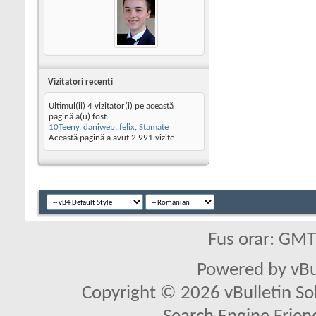
Vizitatori recenţi
Ultimul(ii) 4 vizitator(i) pe această
pagină a(u) fost:
10Teeny
,
daniweb
,
felix
,
Stamate
Această pagină a avut
2.991
vizite
Fus orar: GM
Powered by vBu
Copyright © 2026 vBulletin Solu