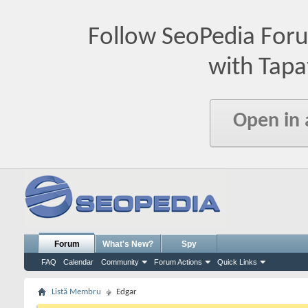
Follow SeoPedia For
with Tapa
Open in
Forum
What's New?
Spy
FAQ
Calendar
Community
Forum Actions
Quick Links
Listă Membru
Edgar