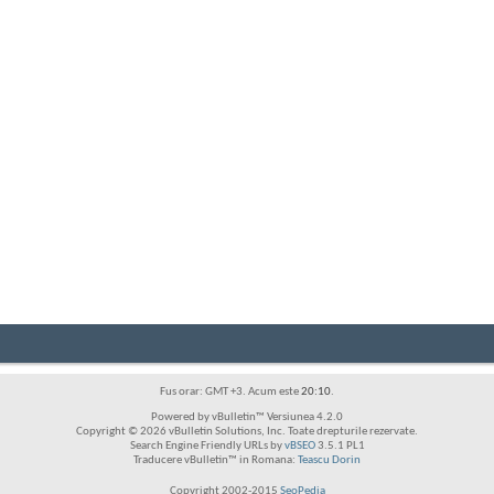
Fus orar: GMT +3. Acum este
20:10
.
Powered by vBulletin™ Versiunea 4.2.0
Copyright © 2026 vBulletin Solutions, Inc. Toate drepturile rezervate.
Search Engine Friendly URLs by
vBSEO
3.5.1 PL1
Traducere vBulletin™ in Romana:
Teascu Dorin
Copyright 2002-2015
SeoPedia