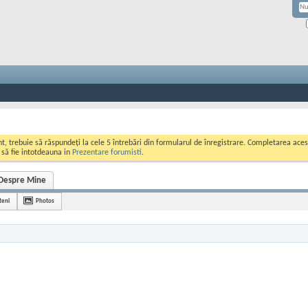
ont, trebuie să răspundeți la cele 5 întrebări din formularul de înregistrare. Completarea a
i să fie intotdeauna in
Prezentare forumisti
.
Despre Mine
teni
Photos