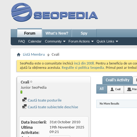
Forum
What's New?
Spy
FAQ
Calendar
Community
Forum Actions
Quick Links
Listă Membru
Cvali
SeoPedia este o comunitate inchisă
incă din 2008
. Pentru a beneficia de un c
ajută la obținerea acestuia.
Regulile si politica Seopedia
. Primul post ar trebu
Cvali's Activity
Cvali
Junior SeoPedia
All
Cvali
Prie
Caută toate posturile
No More Results
Caută toate subiectele deschise
Data înscrierii
31st October 2010
Ultima
19th November 2025
09:21
Activitate