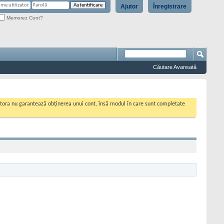
Ajutor
Înregistrare
Memorez Cont?
Căutare Avansată
cestora nu garantează obținerea unui cont, însă modul în care sunt completate