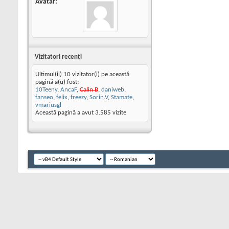
Avatar
Vizitatori recenţi
Ultimul(ii) 10 vizitator(i) pe această
pagină a(u) fost:
10Teeny
,
AncaF
,
Calin B
,
daniweb
,
fanseo
,
felix
,
freezy
,
Sorin.V
,
Stamate
,
vmariusgl
Această pagină a avut
3.585
vizite