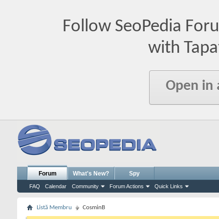
Follow SeoPedia For
with Tapa
Open in
Forum
What's New?
Spy
FAQ
Calendar
Community
Forum Actions
Quick Links
Listă Membru
CosminB