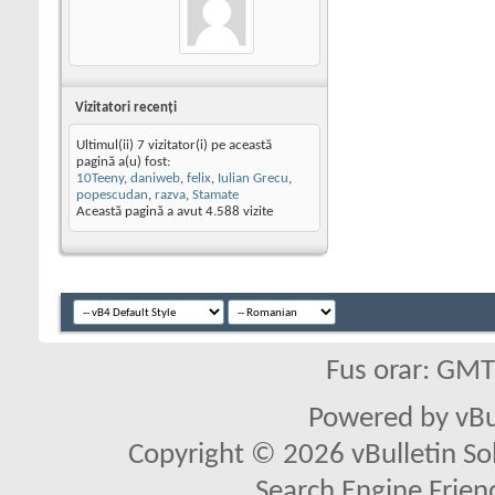
Vizitatori recenţi
Ultimul(ii) 7 vizitator(i) pe această
pagină a(u) fost:
10Teeny
,
daniweb
,
felix
,
Iulian Grecu
,
popescudan
,
razva
,
Stamate
Această pagină a avut
4.588
vizite
Fus orar: GM
Powered by vBu
Copyright © 2026 vBulletin Solu
Search Engine Frien