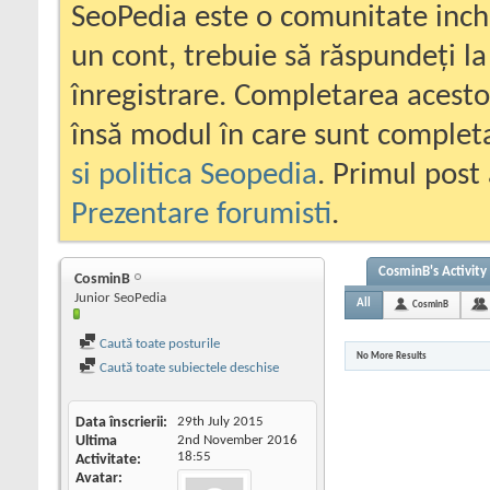
SeoPedia este o comunitate inc
un cont, trebuie să răspundeți la
înregistrare. Completarea acesto
însă modul în care sunt completa
si politica Seopedia
. Primul post 
Prezentare forumisti
.
CosminB's Activity
CosminB
Junior SeoPedia
All
CosminB
Caută toate posturile
No More Results
Caută toate subiectele deschise
Data înscrierii
29th July 2015
Ultima
2nd November 2016
18:55
Activitate
Avatar