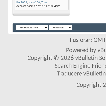
Rzv2021
,
silviu256
,
Tims
Această pagină a avut
11.930
vizite
Fus orar: GM
Powered by vBu
Copyright © 2026 vBulletin Solu
Search Engine Frien
Traducere vBullet
Copyright 