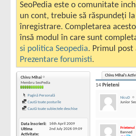
SeoPedia este o comunitate inc
un cont, trebuie să răspundeți la
înregistrare. Completarea acesto
însă modul în care sunt completa
si politica Seopedia
. Primul post 
Prezentare forumisti
.
Chivu Mihai's Activ
Chivu Mihai
Membru SeoPedia
14
Prieteni
Pagină Personală
NicuD
Caută toate posturile
Junior Se
Caută toate subiectele deschise
Data înscrierii
16th April 2009
Prietenul
Ultima
2nd July 2026
09:09
Banned
Activitate