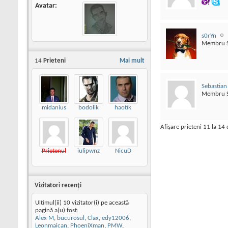
Avatar
s0rYn
Membru S
14
Prieteni
Mai mult
Sebastian
Membru S
midanius
bodolik
haotik
Afişare prieteni 11 la 14
Prietenul
iulipwnz
NicuD
Vizitatori recenţi
Ultimul(ii) 10 vizitator(i) pe această
pagină a(u) fost:
Alex M
,
bucurosul
,
Clax
,
edy12006
,
Leonmaican
,
PhoeniXman
,
PMW
,