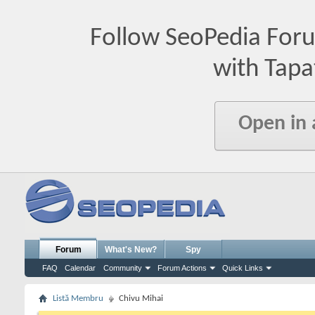
Follow SeoPedia For
with Tapa
Open in
Forum
What's New?
Spy
FAQ
Calendar
Community
Forum Actions
Quick Links
Listă Membru
Chivu Mihai