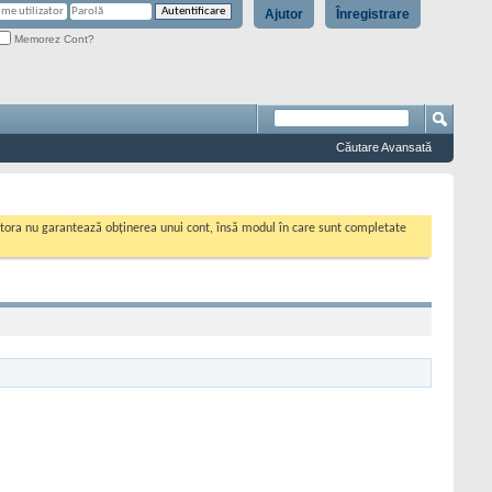
Ajutor
Înregistrare
Memorez Cont?
Căutare Avansată
cestora nu garantează obținerea unui cont, însă modul în care sunt completate