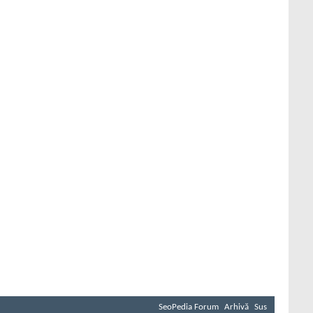
SeoPedia Forum
Arhivă
Sus