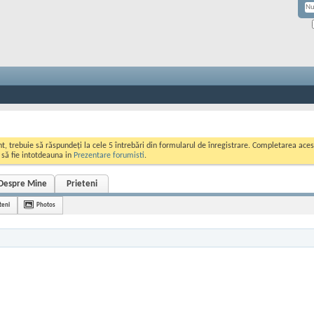
ont, trebuie să răspundeți la cele 5 întrebări din formularul de înregistrare. Completarea a
i să fie intotdeauna in
Prezentare forumisti
.
Despre Mine
Prieteni
teni
Photos