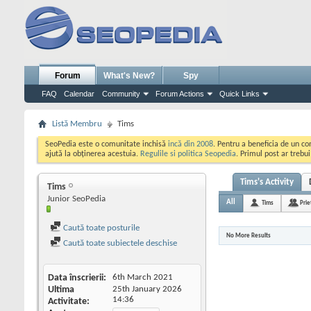
Forum
What's New?
Spy
FAQ
Calendar
Community
Forum Actions
Quick Links
Listă Membru
Tims
SeoPedia este o comunitate inchisă
incă din 2008
. Pentru a beneficia de un c
ajută la obținerea acestuia.
Regulile si politica Seopedia
. Primul post ar trebu
Tims's Activity
Tims
Junior SeoPedia
All
Tims
Prie
Caută toate posturile
No More Results
Caută toate subiectele deschise
Data înscrierii
6th March 2021
Ultima
25th January 2026
14:36
Activitate