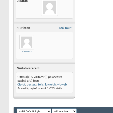
Avatar
1
Prieten
Mai mult
vioweb
Vizitatori recenţi
Ultimul(ii) 5 vizitator(i) pe această
pagină a(u) fost:
Cipiot
,
dexterz
,
felix
,
lavreich
,
vioweb
Această pagină a avut
1.025
vizite