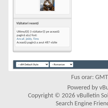
Vizitatori recenţi
Ultimul(ii) 3 vizitator(i) pe această
pagină a(u) fost:
AncaF
,
jeidy
,
Tims
Această pagină a avut
487
vizite
Fus orar: GM
Powered by vBu
Copyright © 2026 vBulletin Solu
Search Engine Frien