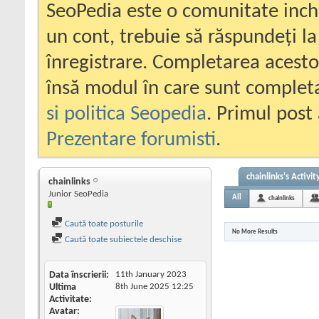
SeoPedia este o comunitate inc
un cont, trebuie să răspundeți la
înregistrare. Completarea acesto
însă modul în care sunt completa
si politica Seopedia
. Primul post 
Prezentare forumisti
.
chainlinks's Activit
chainlinks
Junior SeoPedia
All
chainlinks
Caută toate posturile
No More Results
Caută toate subiectele deschise
Data înscrierii
11th January 2023
Ultima
8th June 2025
12:25
Activitate
Avatar