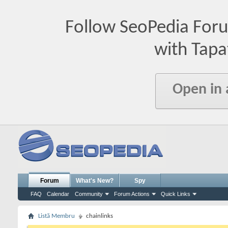
Follow SeoPedia For
with Tapa
Open in
Forum
What's New?
Spy
FAQ
Calendar
Community
Forum Actions
Quick Links
Listă Membru
chainlinks