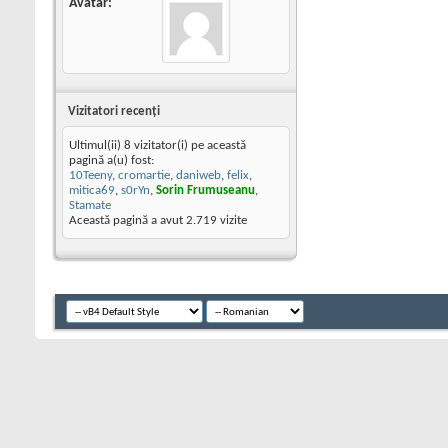
Avatar
Vizitatori recenţi
Ultimul(ii) 8 vizitator(i) pe această
pagină a(u) fost:
10Teeny
,
cromartie
,
daniweb
,
felix
,
mitica69
,
s0rYn
,
Sorin Frumuseanu
,
Stamate
Această pagină a avut
2.719
vizite