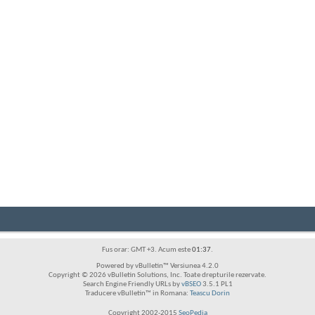
Fus orar: GMT +3. Acum este
01:37
.
Powered by vBulletin™ Versiunea 4.2.0
Copyright © 2026 vBulletin Solutions, Inc. Toate drepturile rezervate.
Search Engine Friendly URLs by
vBSEO
3.5.1 PL1
Traducere vBulletin™ in Romana:
Teascu Dorin
Copyright 2002-2015
SeoPedia