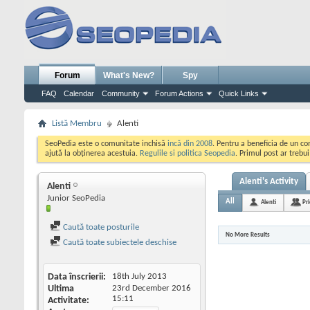
Forum
What's New?
Spy
FAQ
Calendar
Community
Forum Actions
Quick Links
Listă Membru
Alenti
SeoPedia este o comunitate inchisă
incă din 2008
. Pentru a beneficia de un c
ajută la obținerea acestuia.
Regulile si politica Seopedia
. Primul post ar trebu
Alenti's Activity
Alenti
Junior SeoPedia
All
Alenti
Pr
Caută toate posturile
No More Results
Caută toate subiectele deschise
Data înscrierii
18th July 2013
Ultima
23rd December 2016
15:11
Activitate