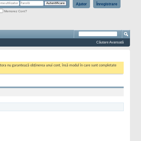
Ajutor
Înregistrare
Memorez Cont?
Căutare Avansată
cestora nu garantează obținerea unui cont, însă modul în care sunt completate