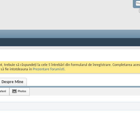
ont, trebuie să răspundeți la cele 5 întrebări din formularul de înregistrare. Completarea a
i să fie intotdeauna in
Prezentare forumisti
.
Despre Mine
ieteni
Photos