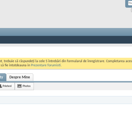
ont, trebuie să răspundeți la cele 5 întrebări din formularul de înregistrare. Completarea a
i să fie intotdeauna in
Prezentare forumisti
.
ty
Despre Mine
Prieteni
Photos