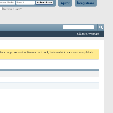
Ajutor
Înregistrare
Memorez Cont?
Căutare Avansată
cestora nu garantează obținerea unui cont, însă modul în care sunt completate