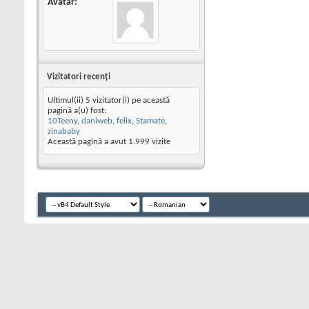
Avatar
Vizitatori recenţi
Ultimul(ii) 5 vizitator(i) pe această
pagină a(u) fost:
10Teeny
,
daniweb
,
felix
,
Stamate
,
zinababy
Această pagină a avut
1.999
vizite