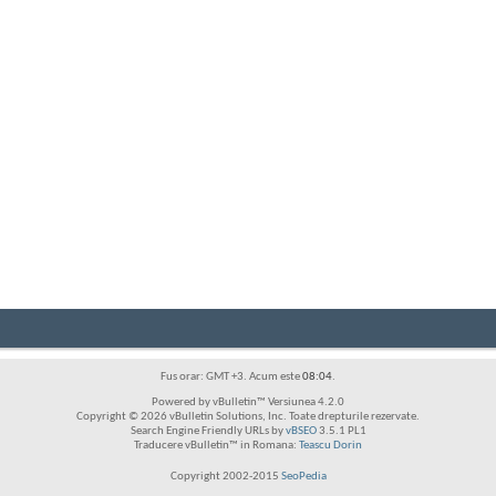
Fus orar: GMT +3. Acum este
08:04
.
Powered by vBulletin™ Versiunea 4.2.0
Copyright © 2026 vBulletin Solutions, Inc. Toate drepturile rezervate.
Search Engine Friendly URLs by
vBSEO
3.5.1 PL1
Traducere vBulletin™ in Romana:
Teascu Dorin
Copyright 2002-2015
SeoPedia