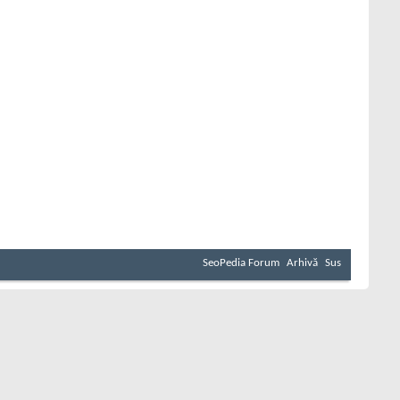
SeoPedia Forum
Arhivă
Sus