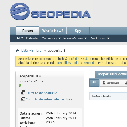
Forum
What's New?
Spy
FAQ
Calendar
Community
Forum Actions
Quick Links
Listă Membru
acoperisuri
SeoPedia este o comunitate inchisă
incă din 2008
. Pentru a beneficia de un c
ajută la obținerea acestuia.
Regulile si politica Seopedia
. Primul post ar trebu
acoperisuri's Activi
acoperisuri
Junior SeoPedia
All
acoperisuri
Caută toate posturile
No More Results
Caută toate subiectele deschise
Data înscrierii
26th February 2014
Ultima
26th February 2014
20:26
Activitate