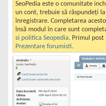
SeoPedia este o comunitate inc
un cont, trebuie să răspundeți la
înregistrare. Completarea acesto
însă modul în care sunt completa
si politica Seopedia
. Primul post 
Prezentare forumisti
.
zinababy's Activity
zinababy
Junior SeoPedia
All
zinababy
Caută toate posturile
No More Results
Caută toate subiectele deschise
Data înscrierii
9th April 2024
Ultima
10th April 2024
00:33
Activitate
Avatar