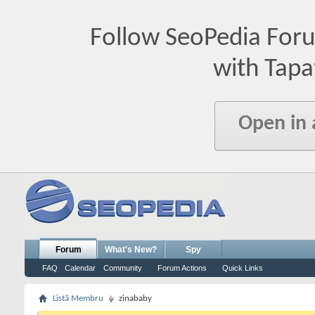
Follow SeoPedia For
with Tapa
Open in
Forum
What's New?
Spy
FAQ
Calendar
Community
Forum Actions
Quick Links
Listă Membru
zinababy