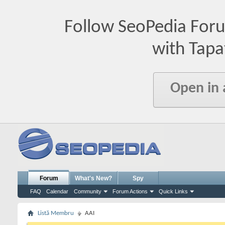
Follow SeoPedia For
with Tapa
Open in
Forum
What's New?
Spy
FAQ
Calendar
Community
Forum Actions
Quick Links
Listă Membru
AAI