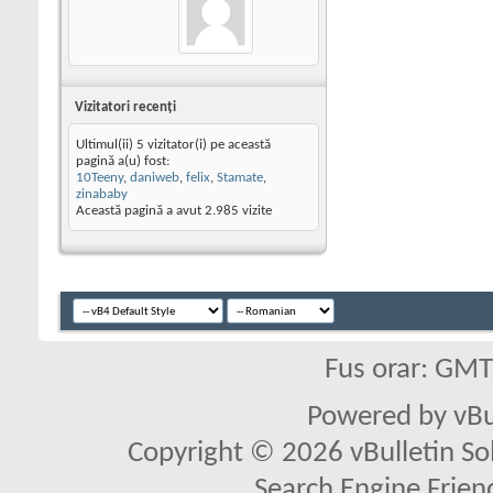
Vizitatori recenţi
Ultimul(ii) 5 vizitator(i) pe această
pagină a(u) fost:
10Teeny
,
daniweb
,
felix
,
Stamate
,
zinababy
Această pagină a avut
2.985
vizite
Fus orar: GM
Powered by vBu
Copyright © 2026 vBulletin Solu
Search Engine Frien