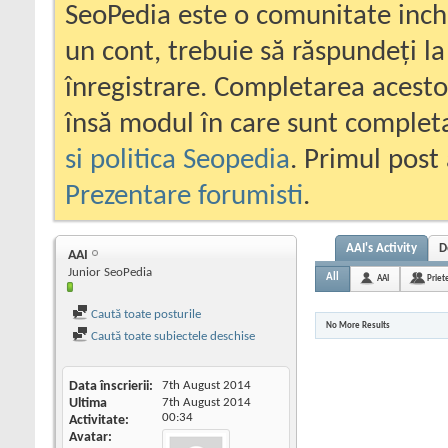
SeoPedia este o comunitate inc
un cont, trebuie să răspundeți la
înregistrare. Completarea acesto
însă modul în care sunt completa
si politica Seopedia
. Primul post 
Prezentare forumisti
.
AAI's Activity
D
AAI
Junior SeoPedia
All
AAI
Priet
Caută toate posturile
No More Results
Caută toate subiectele deschise
Data înscrierii
7th August 2014
Ultima
7th August 2014
00:34
Activitate
Avatar